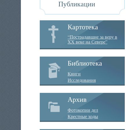
Публикации
Картотека
“Пострадавшие за веру в
XX веке на Севере”
Библиотека
Книги
Исследования
Архив
Фотокопии дел
Крестные ходы