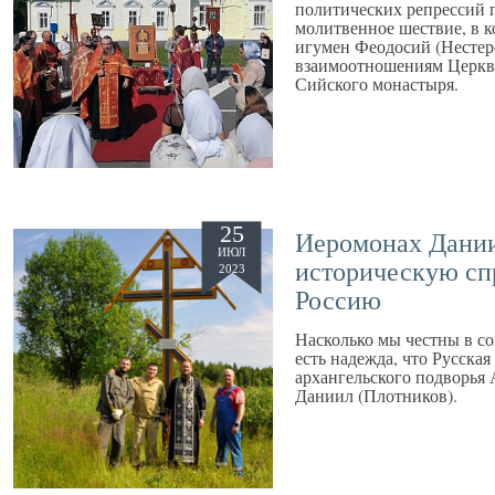
политических репрессий 
молитвенное шествие, в к
игумен Феодосий (Нестеро
взаимоотношениям Церкви
Сийского монастыря.
25
Иеромонах Дании
ИЮЛ
историческую сп
2023
Россию
Насколько мы честны в со
есть надежда, что Русская
архангельского подворья
Даниил (Плотников).