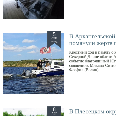
5
В Архангельской
СЕН
помянули жертв 
2024
Крестный ход в память о 
Северной Двине вблизи А
событие благочинный Юго
священник Михаил Ситник
Феофил (Волик).
8
В Плесецком окр
АВГ