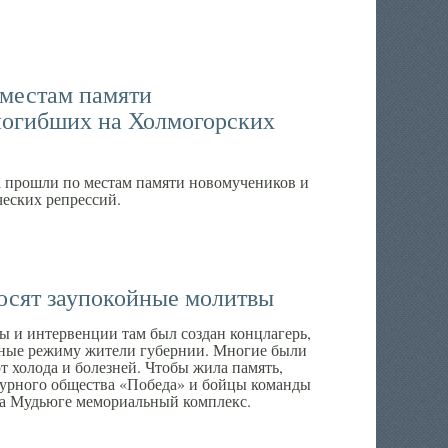
 местам памяти
погибших на Холмогорских
а прошли по местам памяти новомучеников и
еских репрессий.
осят заупокойные молитвы
ы и интервенции там был создан концлагерь,
дные режиму жители губернии. Многие были
т холода и болезней. Чтобы жила память,
турного общества «Победа» и бойцы команды
а Мудьюге мемориальный комплекс.