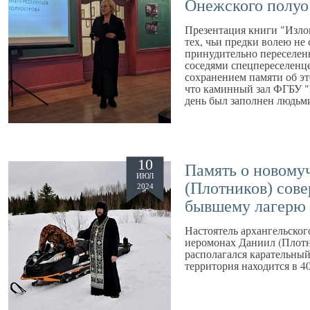
Онежского полуо
Презентация книги "Излом
тех, чьи предки волею не 
принудительно переселены
соседями спецпереселенце
сохранением памяти об эт
что каминный зал ФГБУ "
день был заполнен людьм
10
Память о новому
ИЮЛ
(Плотников) сов
2024
бывшему лагерю 
Настоятель архангельско
иеромонах Даниил (Плотни
располагался карательный
территория находится в 4