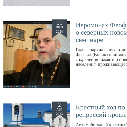
10
Иеромонах Феофи
ИЮЛ
о северных ново
2024
семинаре
Глава епархиального отд
Феофил (Волик) принял у
сохранению памяти о нов
населения, проживающего
2
Крестный ход по
АВГ
репрессий проше
2023
Автомобильный крестный 