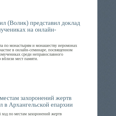
л (Волик) представил доклад
мучениках на онлайн-
ела по монастырям и монашеству иеромонах
частие в онлайн-семинаре, посвященном
омучениках среди неправославного
 вблизи мест памяти.
 местам захоронений жертв
л в Архангельской епархии
ход по местам захоронений жертв