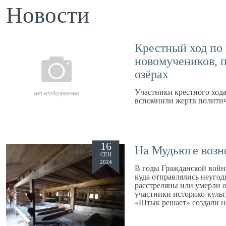
Новости
Крестный ход по
новомучеников, 
озёрах
Участники крестного ход
вспомнили жертв политич
16
На Мудьюге возн
СЕН
2024
В годы Гражданской войн
куда отправлялись неуго
расстреляны или умерли о
участники историко-куль
«Штык решает» создали н