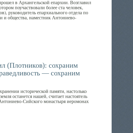
прошел в Архангельской епархии. Возглавил
отором поучаствовали более ста человек,
в), руководитель епархиального отдела по
 и общества, наместник Антониево-
л (Плотников): сохраним
раведливость — сохраним
хранении исторической памяти, настолько
 земля останется нашей, считает настоятель
 Антониево-Сийского монастыря иеромонах