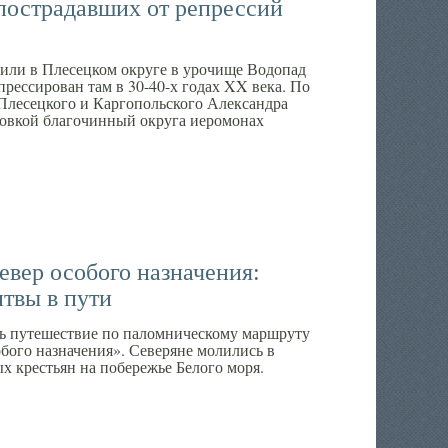
 пострадавших от репрессий
или в Плесецком округе в урочище Водопад
епрессирован там в 30-40-х годах XX века. По
Плесецкого и Каргопольского Александра
ановкой благочинный округа иеромонах
вер особого назначения:
твы в пути
ь путешествие по паломническому маршруту
бого назначения». Северяне молились в
х крестьян на побережье Белого моря.