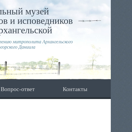
льный музей
в и исповедников
рхангельской
влению митрополита Архангельского
горского Даниила
Вопрос-ответ
Контакты