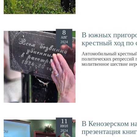
8
В южных пригоро
АВГ
крестный ход по
2024
Автомобильный крестный 
политических репрессий 
молитвенное шествие иер
11
В Кенозерском н
ИЮЛ
презентация кни
2024