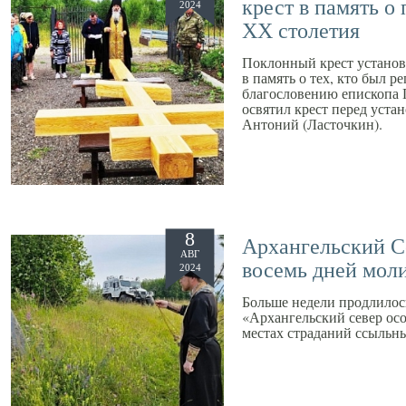
крест в память о
2024
XX столетия
Поклонный крест установ
в память о тех, кто был р
благословению епископа 
освятил крест перед уст
Антоний (Ласточкин).
8
Архангельский Се
АВГ
восемь дней моли
2024
Больше недели продлилос
«Архангельский север осо
местах страданий ссыльны