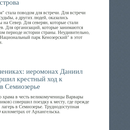
строва
" стала поводом для встречи. Для встречи
судьбы, а других людей, оказались
 на Север. Для северян, которые стали
в. Для организаций, которые занимаются
ом периоде истории страны. Неудивительно,
Национальный парк Кенозерский" в этот
и.
чениках: иеромонах Даниил
ершил крестный ход к
в Семиозерье
го храма в честь великомученицы Варвары
ков) совершил поездку к месту, где прежде
 лагерь в Семиозерье. Труднодоступная
0 километрах от Архангельска.