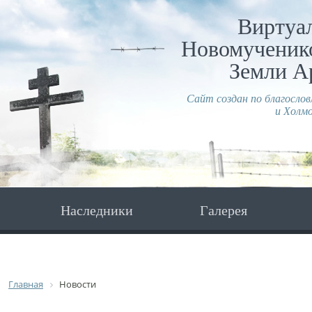
Виртуа
Новомученико
Земли А
Сайт создан по благосло
и Холмо
Наследники
Галерея
Главная
Новости