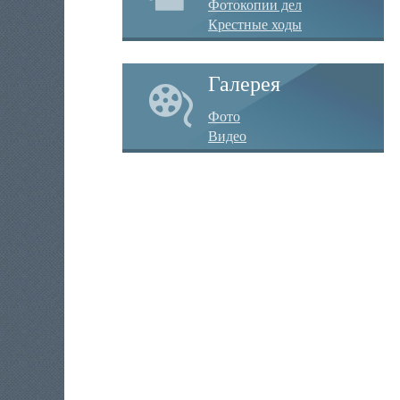
Фотокопии дел
Крестные ходы
Галерея
Фото
Видео