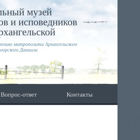
льный музей
в и исповедников
рхангельской
влению митрополита Архангельского
горского Даниила
Вопрос-ответ
Контакты