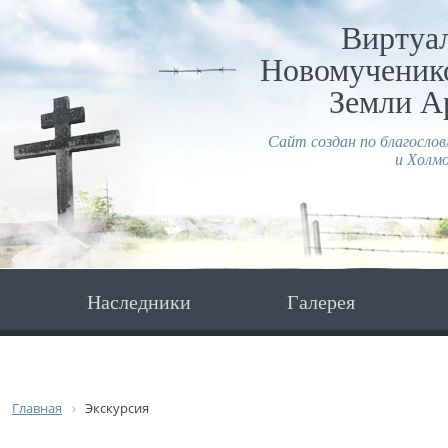
Виртуа
Новомученико
Земли А
Сайт создан по благосло
и Холмо
Наследники
Галерея
Главная
Экскурсия