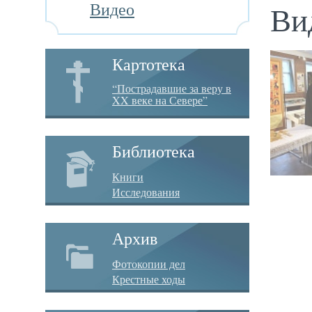
Видео
Ви
Картотека
“Пострадавшие за веру в
XX веке на Севере”
Библиотека
Книги
Исследования
Архив
Фотокопии дел
Крестные ходы