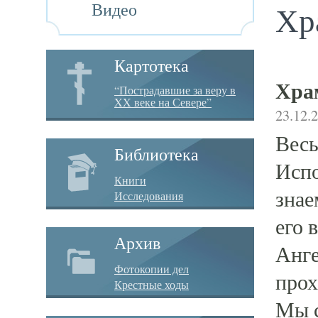
Видео
Хр
Картотека
Хра
“Пострадавшие за веру в
XX веке на Севере”
23.12.
Весь
Библиотека
Испо
Книги
знае
Исследования
его 
Архив
Анге
Фотокопии дел
прох
Крестные ходы
Мы с