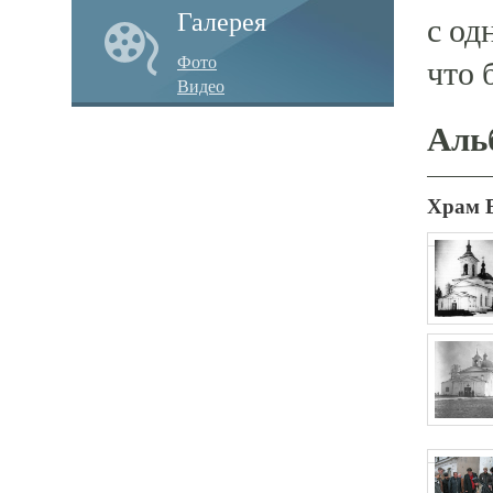
Галерея
с од
Фото
что 
Видео
Аль
Храм 