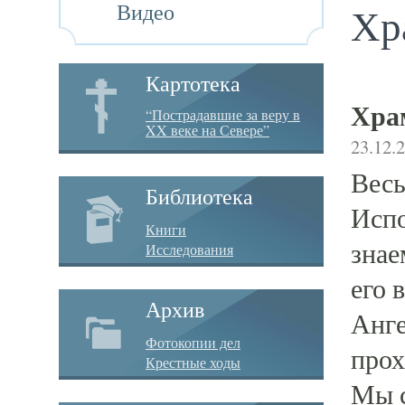
Видео
Хр
Картотека
Хра
“Пострадавшие за веру в
XX веке на Севере”
23.12.
Весь
Библиотека
Испо
Книги
знае
Исследования
его 
Архив
Анге
Фотокопии дел
прох
Крестные ходы
Мы с