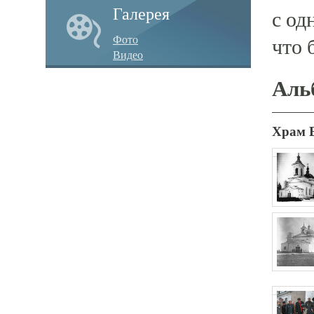
Галерея
с од
Фото
что 
Видео
Аль
Храм 