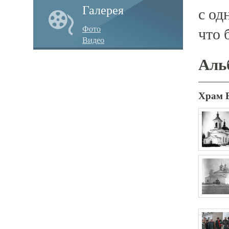
Галерея
с од
Фото
что 
Видео
Аль
Храм 