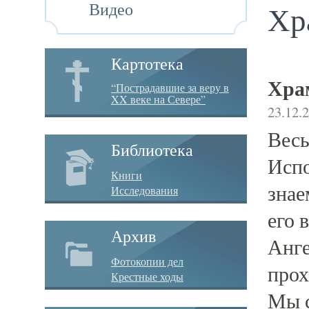
Видео
Хр
Картотека
Хра
“Пострадавшие за веру в
XX веке на Севере”
23.12.
Весь
Библиотека
Испо
Книги
знае
Исследования
его 
Архив
Анге
Фотокопии дел
прох
Крестные ходы
Мы с