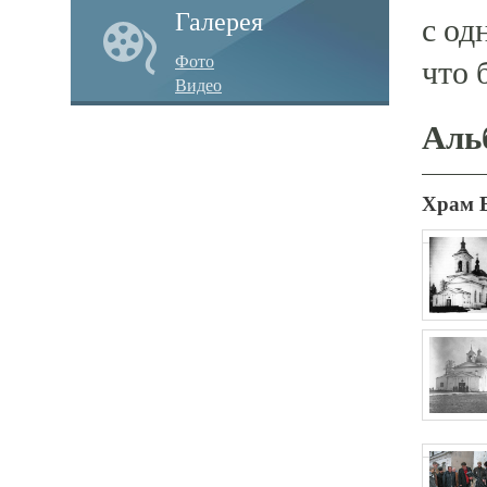
Галерея
с од
Фото
что 
Видео
Аль
Храм 