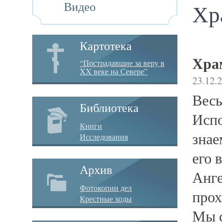
Видео
Хр
Картотека
Хра
“Пострадавшие за веру в
XX веке на Севере”
23.12.
Весь
Библиотека
Испо
Книги
знае
Исследования
его 
Архив
Анге
Фотокопии дел
прох
Крестные ходы
Мы с