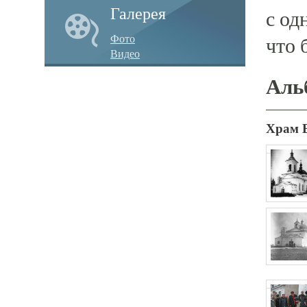
Галерея
с од
Фото
что 
Видео
Аль
Храм 