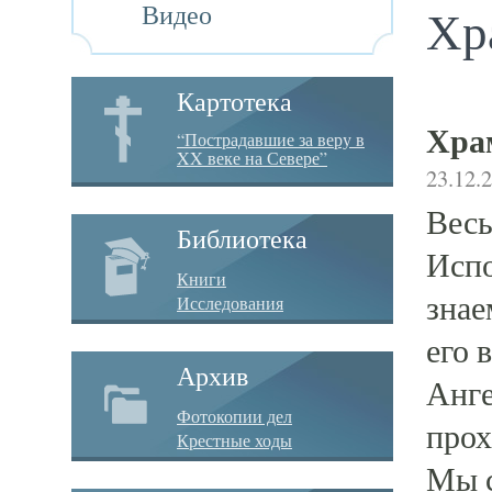
Видео
Хр
Картотека
Хра
“Пострадавшие за веру в
XX веке на Севере”
23.12.
Весь
Библиотека
Испо
Книги
знае
Исследования
его 
Архив
Анге
Фотокопии дел
прох
Крестные ходы
Мы с