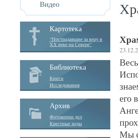
Видео
Хр
Картотека
Хра
“Пострадавшие за веру в
XX веке на Севере”
23.12.
Весь
Библиотека
Испо
Книги
знае
Исследования
его 
Архив
Анге
Фотокопии дел
прох
Крестные ходы
Мы с