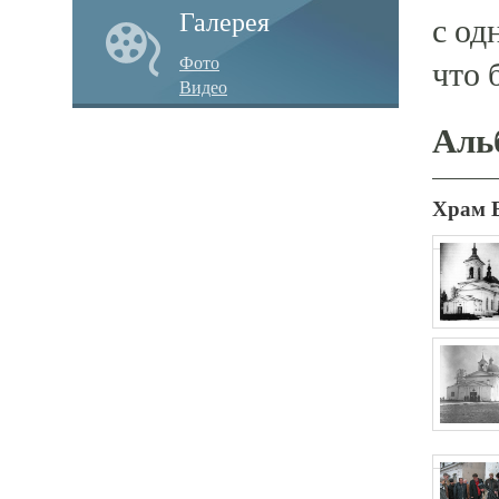
Галерея
с од
Фото
что 
Видео
Аль
Храм 