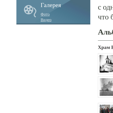
Галерея
с од
Фото
что 
Видео
Аль
Храм 