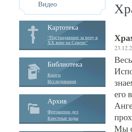
Видео
Хр
Картотека
Хра
“Пострадавшие за веру в
XX веке на Севере”
23.12.
Весь
Библиотека
Испо
Книги
знае
Исследования
его 
Архив
Анге
Фотокопии дел
прох
Крестные ходы
Мы с