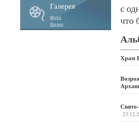
Галерея
с од
Фото
что 
Видео
Аль
Храм 
Возрож
Арханг
Свято-
23.12.