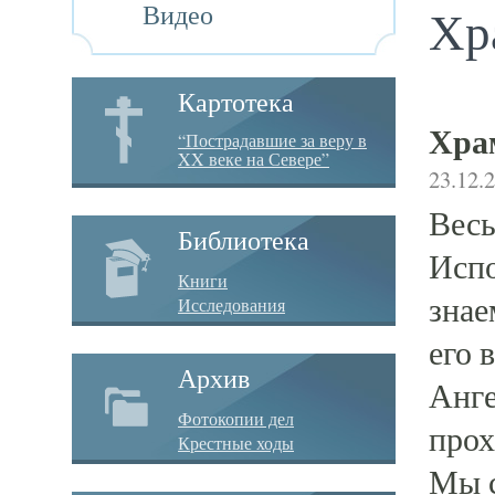
Видео
Хр
Картотека
Хра
“Пострадавшие за веру в
XX веке на Севере”
23.12.
Весь
Библиотека
Испо
Книги
знае
Исследования
его 
Архив
Анге
Фотокопии дел
прох
Крестные ходы
Мы с