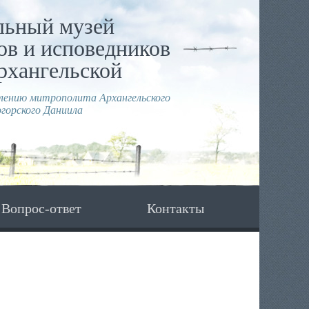
льный музей
в и исповедников
рхангельской
влению митрополита Архангельского
горского Даниила
Вопрос-ответ
Контакты