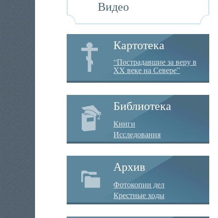
Видео
Картотека
“Пострадавшие за веру в
XX веке на Севере”
Библиотека
Книги
Исследования
Архив
Фотокопии дел
Крестные ходы