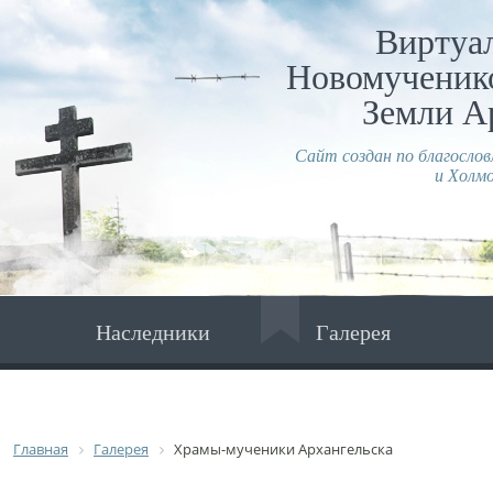
Виртуа
Новомученико
Земли А
Сайт создан по благосло
и Холмо
Наследники
Галерея
Главная
Галерея
Храмы-мученики Архангельска