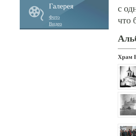
Галерея
с од
Фото
что 
Видео
Аль
Храм 