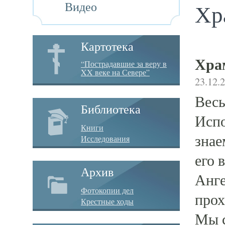
Видео
Хр
Картотека
Хра
“Пострадавшие за веру в
XX веке на Севере”
23.12.
Весь
Библиотека
Испо
Книги
знае
Исследования
его 
Архив
Анге
Фотокопии дел
прох
Крестные ходы
Мы с