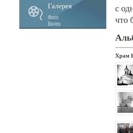
Галерея
с од
Фото
что 
Видео
Аль
Храм 