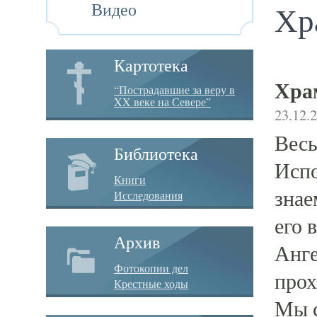
Видео
Хр
Картотека
Хра
“Пострадавшие за веру в
XX веке на Севере”
23.12.
Весь
Библиотека
Испо
Книги
знае
Исследования
его 
Архив
Анге
Фотокопии дел
прох
Крестные ходы
Мы с