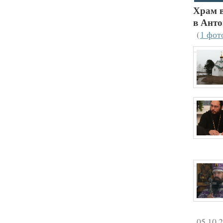
Храм в
в Ант
(
1 фот
05.10.