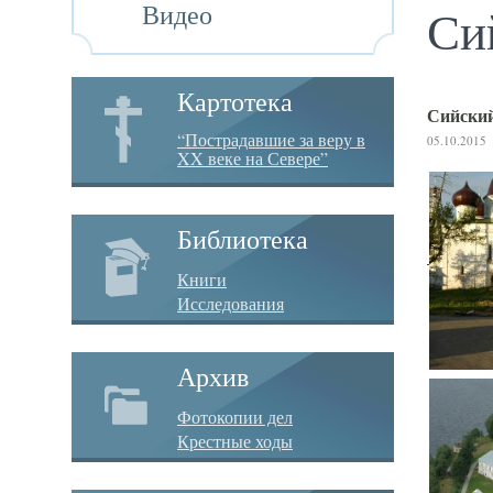
Видео
Си
Картотека
Сийский
“Пострадавшие за веру в
05.10.2015
XX веке на Севере”
Библиотека
Книги
Исследования
Архив
Фотокопии дел
Крестные ходы