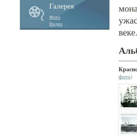
Галерея
мона
Фото
ужас
Видео
веке
Аль
Красн
фото
)