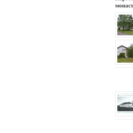
монас