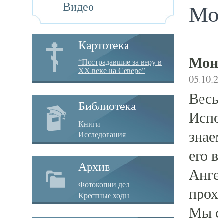
Видео
Мо
Картотека
Мон
“Пострадавшие за веру в
XX веке на Севере”
05.10.
Весь
Библиотека
Испо
Книги
знае
Исследования
его 
Архив
Анге
Фотокопии дел
прох
Крестные ходы
Мы с