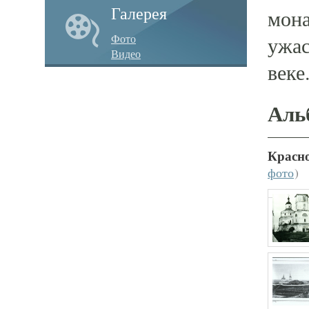
Галерея
мона
Фото
ужас
Видео
веке
Аль
Красн
фото
)