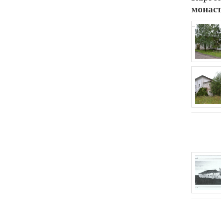
монас