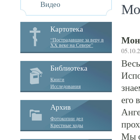
Видео
Мо
Картотека
Мон
“Пострадавшие за веру в
XX веке на Севере”
05.10.
Весь
Библиотека
Испо
Книги
знае
Исследования
его 
Архив
Анге
Фотокопии дел
прох
Крестные ходы
Мы с