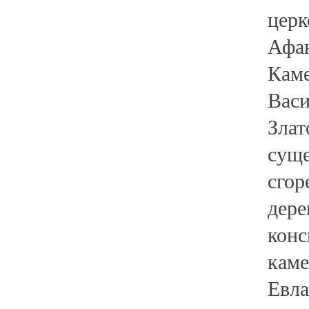
церк
Афан
Каме
Васи
Злат
суще
сгор
дере
конс
каме
Евла