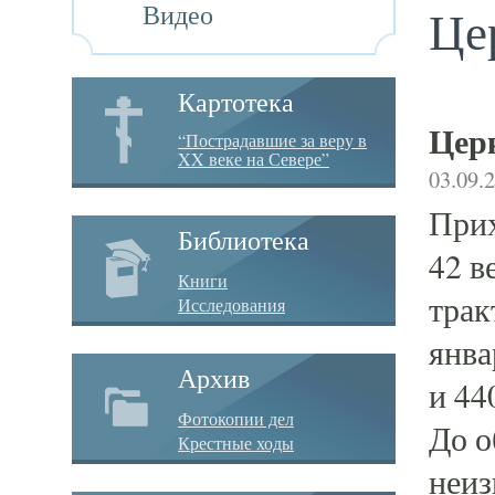
Видео
Це
Картотека
Цер
“Пострадавшие за веру в
XX веке на Севере”
03.09.
Прих
Библиотека
42 в
Книги
трак
Исследования
янва
Архив
и 44
Фотокопии дел
До о
Крестные ходы
неиз