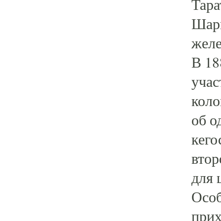
Тара
Шарп
желе
В 18
учас
коло
об о
кего
втор
для 
Особ
прих