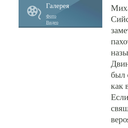
Галерея
Миха
Фото
Сийс
Видео
заме
пахо
назы
Двин
был 
как 
Если
свящ
веро