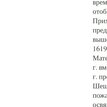
врем
отоб
Прих
пред
выше
1619
Мате
г. в
г. п
Шеше
пожа
освя