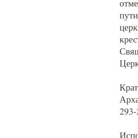
отме
пути
церк
крес
Свящ
Церк
Крат
Арха
293-
Испо