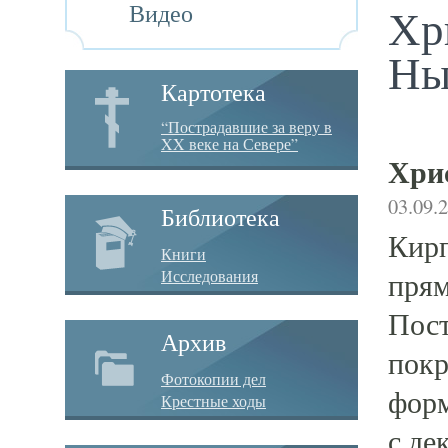
Видео
Хр
Ны
Картотека
“Пострадавшие за веру в
XX веке на Севере”
Хри
03.09.
Библиотека
Кирп
Книги
Исследования
прям
Пост
Архив
покр
Фотокопии дел
форм
Крестные ходы
с де