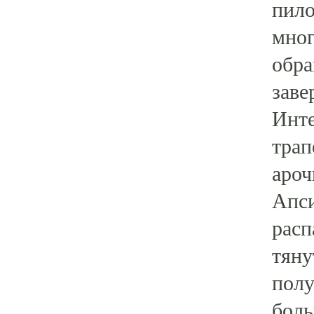
пило
мног
обра
заве
Инте
трап
ароч
Апси
расп
тяну
полу
боль