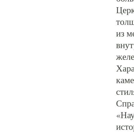
Церк
толщ
из м
внут
жел
Хара
каме
стил
Спра
«Нау
исто