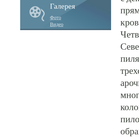
Галерея
прям
Фото
кров
Видео
Четв
Севе
пиля
трех
ароч
мног
коло
пило
обра