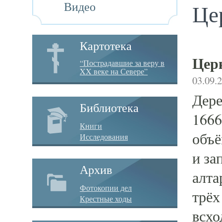
Видео
Це
Картотека
Цер
“Пострадавшие за веру в
XX веке на Севере”
03.09.
Дере
Библиотека
1666
Книги
объё
Исследования
и за
Архив
алта
Фотокопии дел
трёх
Крестные ходы
всхо