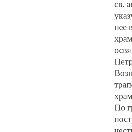
св. 
указ
нее 
храм
освя
Петр
Возн
трап
храм
По г
пост
чест