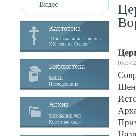
Видео
Це
Во
Картотека
“Пострадавшие за веру в
XX веке на Севере”
Церк
03.09.
Библиотека
Совр
Книги
Исследования
Шенк
Исто
Архив
Арха
Фотокопии дел
Прих
Крестные ходы
Назв