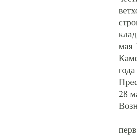
ветх
стро
клад
мая 
Каме
года
Прес
28 м
Возн
В х
перв