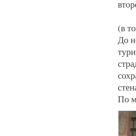
втор
В с
(в т
До н
тури
стра
сохр
стен
По м