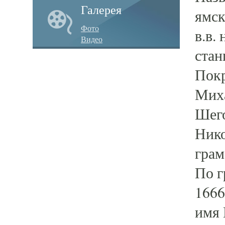
Галерея
ямск
Фото
в.в.
Видео
стан
Покр
Миха
Шего
Нико
грам
По г
1666
имя 