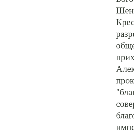
Шенк
Крес
разр
обще
прих
Алек
прок
"бла
сове
благ
импе