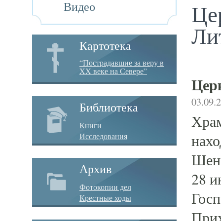
Видео
Це
Ли
Картотека
“Пострадавшие за веру в
XX веке на Севере”
Церк
03.09.
Библиотека
Храм
Книги
Исследования
нахо
Шенк
Архив
28 и
Фотокопии дел
Госп
Крестные ходы
Прих