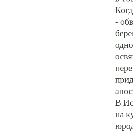
Когд
- об
бере
одно
освя
пере
прид
апос
В Ио
на к
юрод