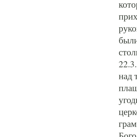
кото
прих
руко
были
стол
22.3
над 
плащ
угод
церк
грам
Бого