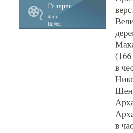
Галерея
верс
Фото
Вели
Видео
дере
Мака
(166
в че
Нико
Шенк
Арха
Арха
в ча