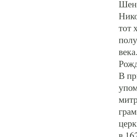
Шенк
Нико
тот 
полу
века
Рожд
В пр
упом
митр
грам
церк
в 16