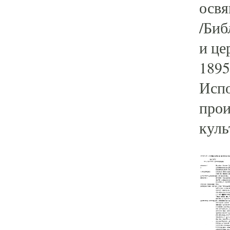
освя
/Биб
и це
1895.
Испо
прои
куль