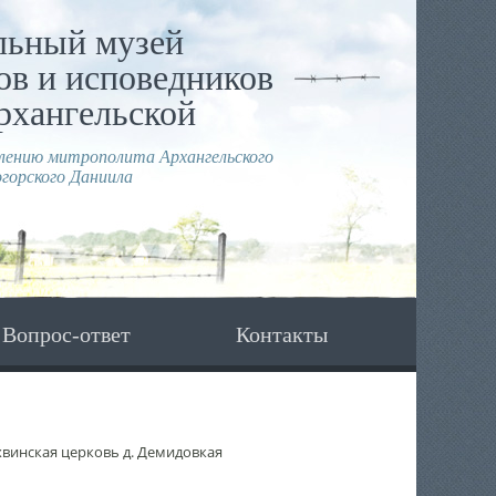
льный музей
в и исповедников
рхангельской
влению митрополита Архангельского
горского Даниила
Вопрос-ответ
Контакты
хвинская церковь д. Демидовкая