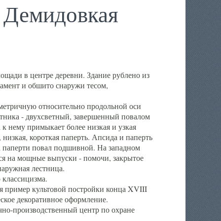
. Демидовкая
ощади в центре деревни. Здание рублено из
дамент и обшито снаружи тесом,
мметричную относительно продольной оси
тника - двухсветный, завершенный повалом
к нему примыкает более низкая и узкая
, низкая, короткая паперть. Апсида и паперть
 паперти повал подшивной. На западном
ся на мощные выпуски - помочи, закрытое
наружная лестница.
 классицизма.
 пример культовой постройки конца XVIII
еское декоративное оформление.
чно-производственный центр по охране