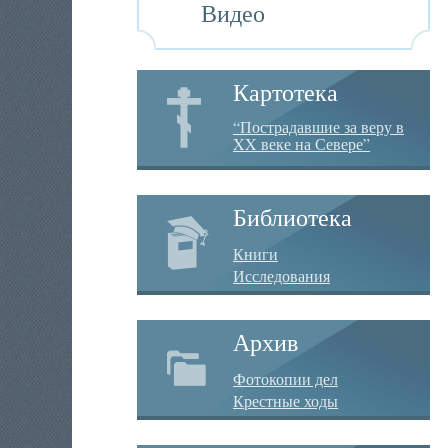
Видео
Картотека
“Пострадавшие за веру в
XX веке на Севере”
Библиотека
Книги
Исследования
Архив
Фотокопии дел
Крестные ходы