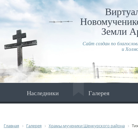
Виртуа
Новомученико
Земли А
Сайт создан по благосло
и Холмо
Наследники
Галерея
Главная
Галерея
Храмы-мученики Шенкурского района
Ти