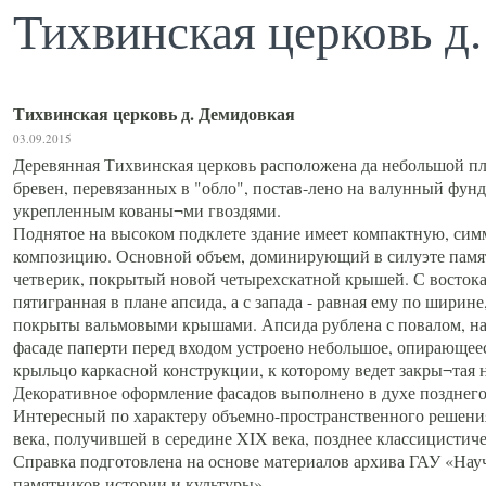
Тихвинская церковь д
Тихвинская церковь д. Демидовкая
03.09.2015
Деревянная Тихвинская церковь расположена да небольшой пл
бревен, перевязанных в "обло", постав-лено на валунный фун
укрепленным кованы¬ми гвоздями.
Поднятое на высоком подклете здание имеет компактную, си
композицию. Основной объем, доминирующий в силуэте памя
четверик, покрытый новой четырехскатной крышей. С востока 
пятигранная в плане апсида, а с запада - равная ему по ширине
покрыты вальмовыми крышами. Апсида рублена с повалом, на
фасаде паперти перед входом устроено небольшое, опирающее
крыльцо каркасной конструкции, к которому ведет закры¬тая 
Декоративное оформление фасадов выполнено в духе позднего
Интересный по характеру объемно-пространственного решения
века, получившей в середине XIХ века, позднее классицистич
Справка подготовлена на основе материалов архива ГАУ «Нау
памятников истории и культуры».