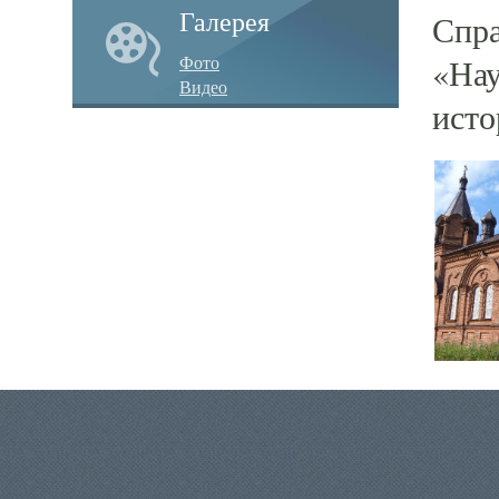
Галерея
Спра
Фото
«Нау
Видео
исто