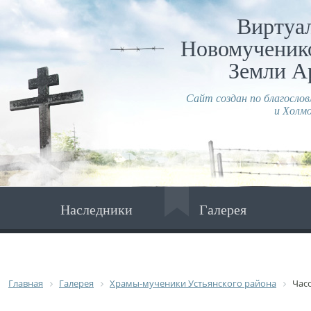
Виртуа
Новомученико
Земли А
Сайт создан по благосло
и Холмо
Наследники
Галерея
Главная
Галерея
Храмы-мученики Устьянского района
Часо