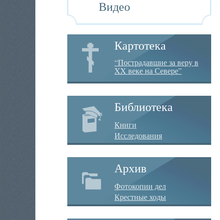
Видео
Картотека
“Пострадавшие за веру в
XX веке на Севере”
Библиотека
Книги
Исследования
Архив
Фотокопии дел
Крестные ходы