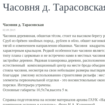
Часовня д. Тарасовска
Часовня д. Тарасовская
02.09.2015
Часовня деревянная, обшитая тёсом, стоит на высоком берегу 
Сруб из брёвен хвойных пород., рублен в обло, обшит вагон
тягой и изменением направления обшивки. Часовня квадратная
характерным крыльцом. Редкой особенностью часовни является
типу плана с церковью и не встречено нами в местных часовн
застройке деревни. Рядовая планировка деревни, расположен
естественный композиционный центр на месте брода объединя
стояла часовня, несмотря на свои небольшие размеры выгляде
благодаря умелому использованию строителями рельефа : мес
элементы первоначальной отделки - это восмистекольные окон
порезки. Интерьера утрачены.
Основные габариты 10,5x7м,высота 5 м.
Справка подготовлена на основе материалов архива ГАУК «Н
памятников истории и культуры». Фото Н.А. Калининой.