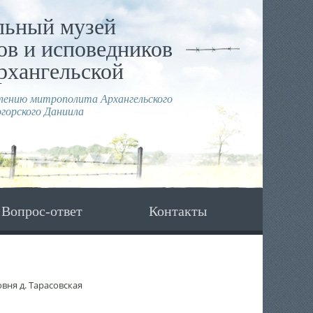
льный музей
в и исповедников
рхангельской
влению митрополита Архангельского
горского Даниила
Вопрос-ответ
Контакты
вня д. Тарасовская