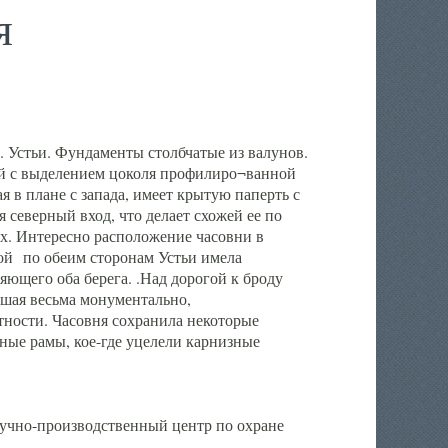
я
р. Устьи. Фундаменты столбчатые из валунов.
кой с выделением цоколя профилиро¬ванной
 в плане с запада, имеет крытую паперть с
 северный вход, что делает схожей ее по
ях. Интересно расположение часовни в
ной по обеим сторонам Устьи имела
ющего оба берега. .Над дорогой к броду
вшая весьма монументально,
тности. Часовня сохранила некоторые
ные рамы, кое-где уцелели карнизные
аучно-производственный центр по охране