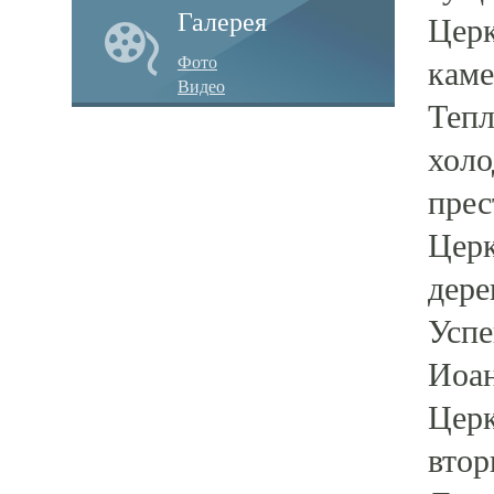
Галерея
Церк
Фото
каме
Видео
Тепл
холо
прес
Церк
дере
Успе
Иоан
Церк
втор