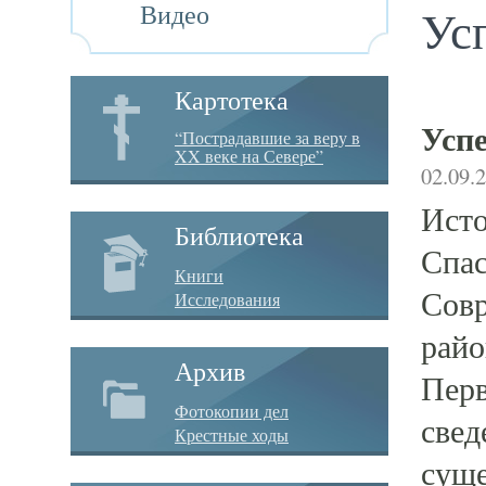
Видео
Ус
Картотека
Успе
“Пострадавшие за веру в
XX веке на Севере”
02.09.
Исто
Библиотека
Спас
Книги
Совр
Исследования
райо
Архив
Перв
Фотокопии дел
свед
Крестные ходы
суще