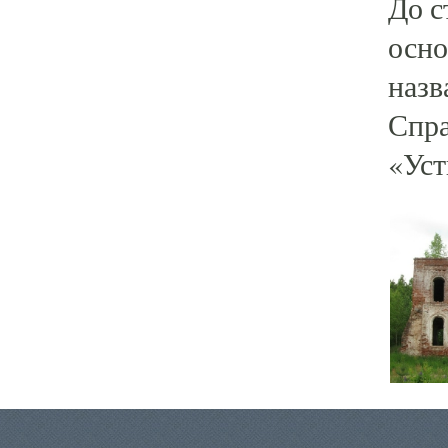
До с
осно
назв
Спра
«Уст