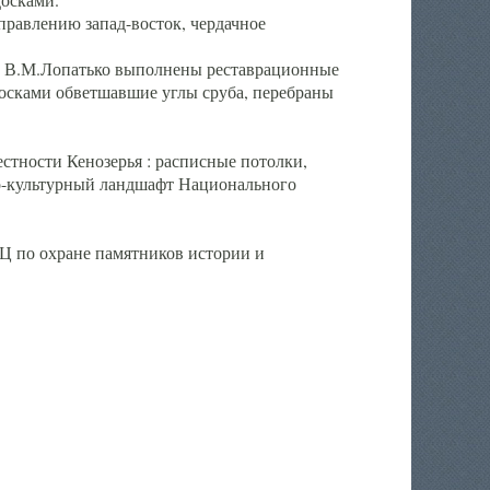
правлению запад-восток, чердачное
ра В.М.Лопатько выполнены реставрационные
досками обветшавшие углы сруба, перебраны
естности Кенозерья : расписные потолки,
ко-культурный ландшафт Национального
Ц по охране памятников истории и