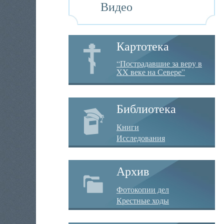
Видео
Картотека
“Пострадавшие за веру в
XX веке на Севере”
Библиотека
Книги
Исследования
Архив
Фотокопии дел
Крестные ходы