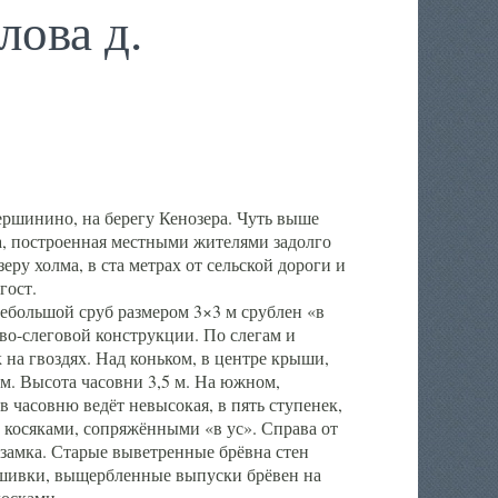
лова д.
шинино, на берегу Кенозера. Чуть выше
ва, построенная местными жителями задолго
еру холма, в ста метрах от сельской дороги и
гост.
ебольшой сруб размером 3×3 м срублен «в
во-слеговой конструкции. По слегам и
 на гвоздях. Над коньком, в центре крыши,
м. Высота часовни 3,5 м. На южном,
в часовню ведёт невысокая, в пять ступенек,
 косяками, сопряжёнными «в ус». Справа от
замка. Старые выветренные брёвна стен
шивки, выщербленные выпуски брёвен на
досками.