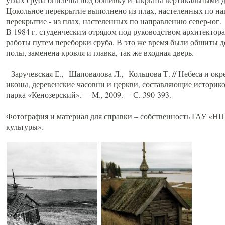
Цокольное перекрытие выполнено из плах, настеленных по на
перекрытие - из плах, настеленных по направлению север-юг.
В 1984 г. студенческим отрядом под руководством архитекто
работы путем переборки сруба. В это же время были обшиты 
полы, заменена кровля и главка, так же входная дверь.
Заручевская Е., Шаповалова Л., Кольцова Т. // Небеса и окр
иконы, деревенские часовни и церкви, составляющие истори
парка «Кенозерский».— М., 2009.— С. 390-393.
Фотография и материал для справки – собственность ГАУ «НП
культуры».