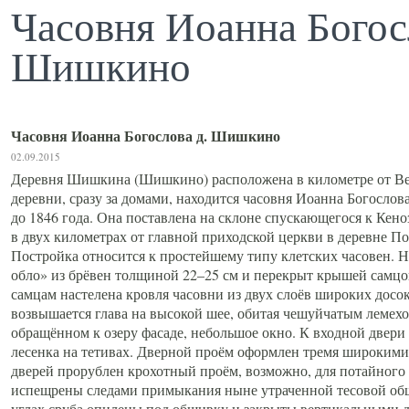
Часовня Иоанна Богос
Шишкино
Часовня Иоанна Богослова д. Шишкино
02.09.2015
Деревня Шишкина (Шишкино) расположена в километре от Вер
деревни, сразу за домами, находится часовня Иоанна Богосло
до 1846 года. Она поставлена на склоне спускающегося к Кеноз
в двух километрах от главной приходской церкви в деревне По
Постройка относится к простейшему типу клетских часовен. Н
обло» из брёвен толщиной 22–25 см и перекрыт крышей самцо
самцам настелена кровля часовни из двух слоёв широких досок
возвышается глава на высокой шее, обитая чешуйчатым лемехо
обращённом к озеру фасаде, небольшое окно. К входной двери 
лесенка на тетивах. Дверной проём оформлен тремя широкими
дверей прорублен крохотный проём, возможно, для потайного 
испещрены следами примыкания ныне утраченной тесовой об
углах сруба опилены под обшивку и закрыты вертикальными 