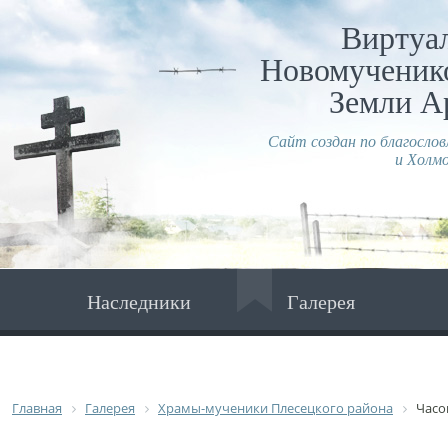
Виртуа
Новомученико
Земли А
Сайт создан по благосло
и Холмо
Наследники
Галерея
Главная
Галерея
Храмы-мученики Плесецкого района
Часо