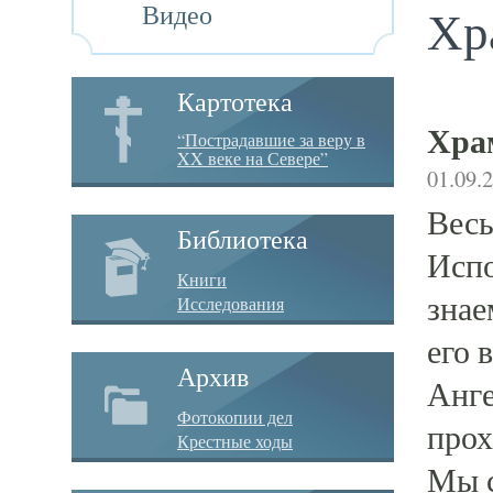
Видео
Хр
Картотека
Хра
“Пострадавшие за веру в
XX веке на Севере”
01.09.
Весь
Библиотека
Испо
Книги
знае
Исследования
его 
Архив
Анге
Фотокопии дел
прох
Крестные ходы
Мы с