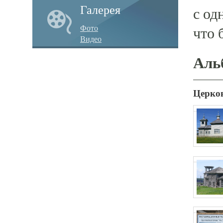
Галерея
с од
Фото
что 
Видео
Аль
Церков