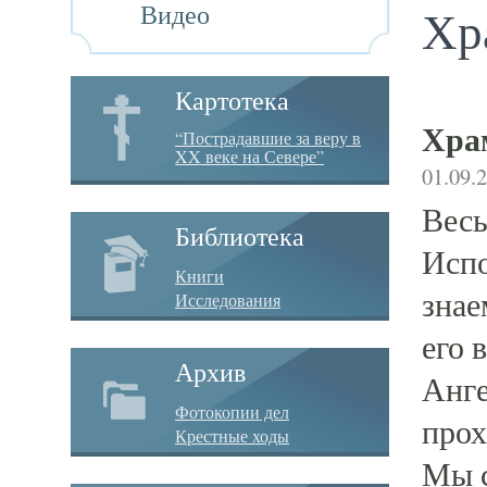
Видео
Хр
Картотека
Хра
“Пострадавшие за веру в
XX веке на Севере”
01.09.
Весь
Библиотека
Испо
Книги
знае
Исследования
его 
Архив
Анге
Фотокопии дел
прох
Крестные ходы
Мы с