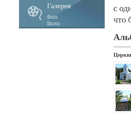
Галерея
с од
Фото
что 
Видео
Аль
Церкви