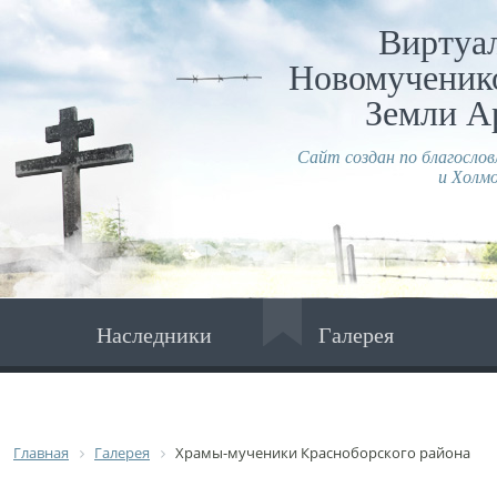
Виртуа
Новомученико
Земли А
Сайт создан по благосло
и Холмо
Наследники
Галерея
Главная
Галерея
Храмы-мученики Красноборского района