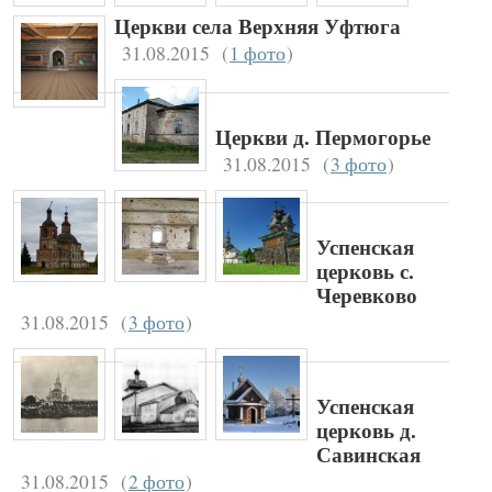
Церкви села Верхняя Уфтюга
31.08.2015
(
1 фото
)
Церкви д. Пермогорье
31.08.2015
(
3 фото
)
Успенская
церковь с.
Черевково
31.08.2015
(
3 фото
)
Успенская
церковь д.
Савинская
31.08.2015
(
2 фото
)