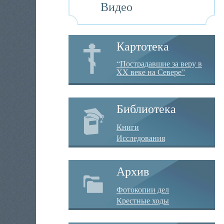
Видео
Картотека
“Пострадавшие за веру в
XX веке на Севере”
Библиотека
Книги
Исследования
Архив
Фотокопии дел
Крестные ходы