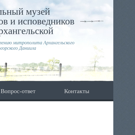
льный музей
в и исповедников
рхангельской
влению митрополита Архангельского
горского Даниила
Вопрос-ответ
Контакты