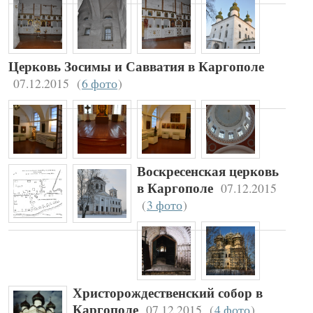
Церковь Зосимы и Савватия в Каргополе
07.12.2015
(
6 фото
)
Воскресенская церковь
07.12.2015
в Каргополе
(
3 фото
)
Христорождественский собор в
07.12.2015
(
4 фото
)
Каргополе