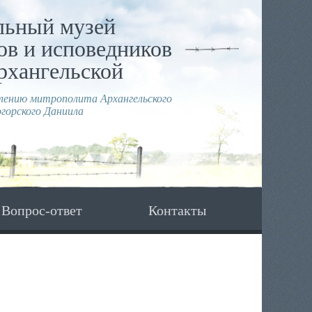
льный музей
в и исповедников
рхангельской
влению митрополита Архангельского
горского Даниила
Вопрос-ответ
Контакты