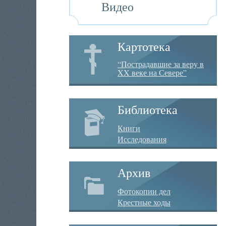
Видео
Картотека
“Пострадавшие за веру в
XX веке на Севере”
Библиотека
Книги
Исследования
Архив
Фотокопии дел
Крестные ходы