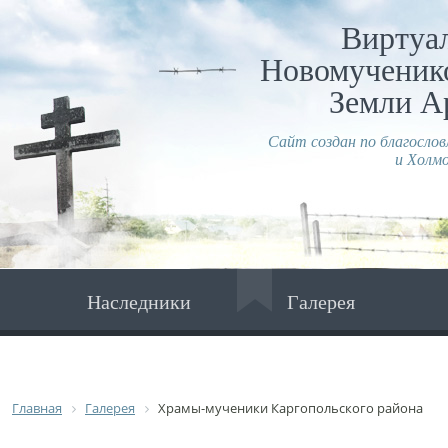
Виртуа
Новомученико
Земли А
Сайт создан по благосло
и Холмо
Наследники
Галерея
Главная
Галерея
Храмы-мученики Каргопольского района