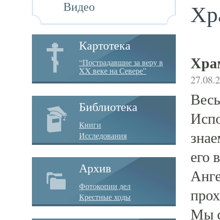
Видео
Хр
Картотека
Хра
“Пострадавшие за веру в
XX веке на Севере”
27.08.
Весь
Библиотека
Испо
Книги
знае
Исследования
его 
Архив
Анге
Фотокопии дел
прох
Крестные ходы
Мы с