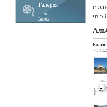
Галерея
с од
Фото
что 
Видео
Аль
Благов
07.12.