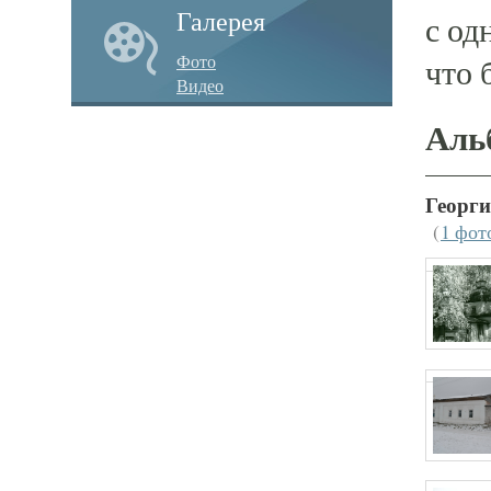
Галерея
с од
Фото
что 
Видео
Аль
Георги
(
1 фот