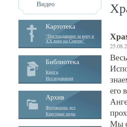
Видео
Хр
Картотека
Хра
“Пострадавшие за веру в
XX веке на Севере”
25.08.
Весь
Библиотека
Испо
Книги
знае
Исследования
его 
Архив
Анге
Фотокопии дел
прох
Крестные ходы
Мы с