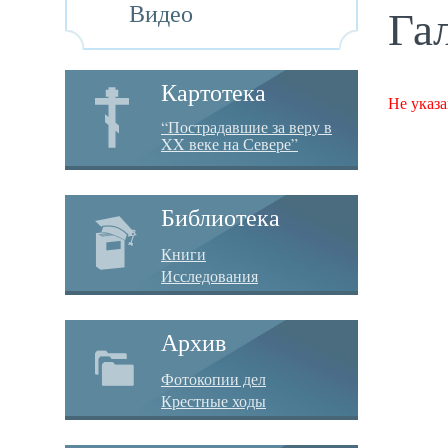
Видео
Га
Картотека
Не указа
“Пострадавшие за веру в
XX веке на Севере”
Библиотека
Книги
Исследования
Архив
Фотокопии дел
Крестные ходы