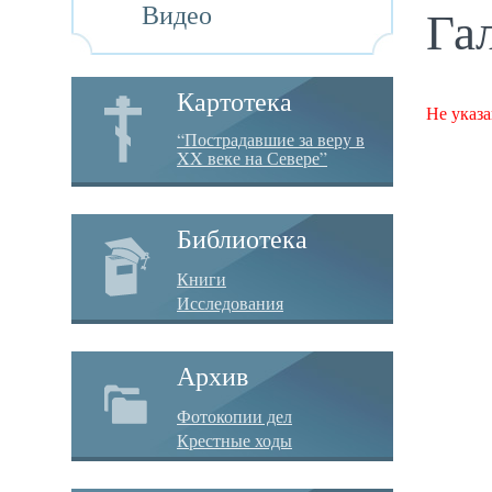
Видео
Га
Картотека
Не указа
“Пострадавшие за веру в
XX веке на Севере”
Библиотека
Книги
Исследования
Архив
Фотокопии дел
Крестные ходы