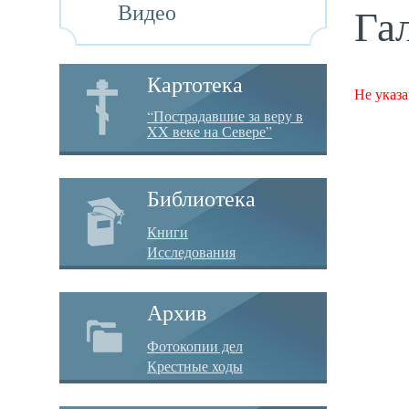
Видео
Га
Картотека
Не указа
“Пострадавшие за веру в
XX веке на Севере”
Библиотека
Книги
Исследования
Архив
Фотокопии дел
Крестные ходы