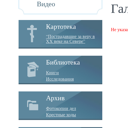
Видео
Га
Картотека
Не указа
“Пострадавшие за веру в
XX веке на Севере”
Библиотека
Книги
Исследования
Архив
Фотокопии дел
Крестные ходы