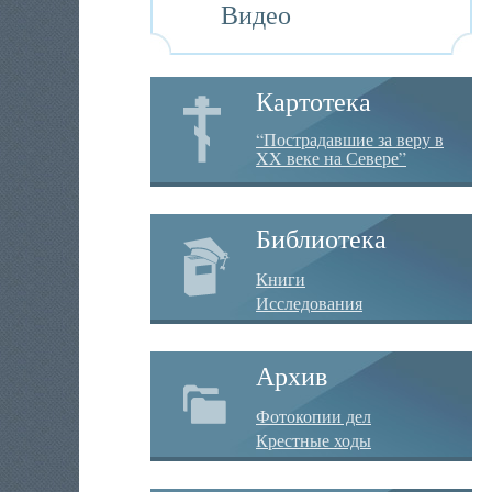
Видео
Картотека
“Пострадавшие за веру в
XX веке на Севере”
Библиотека
Книги
Исследования
Архив
Фотокопии дел
Крестные ходы