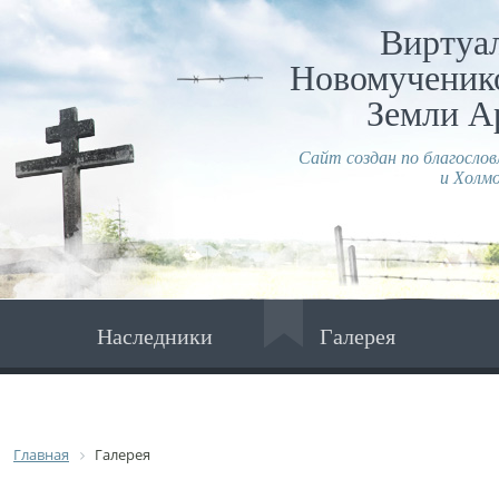
Виртуа
Новомученико
Земли А
Сайт создан по благосло
и Холмо
Наследники
Галерея
Главная
Галерея