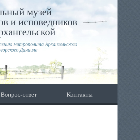
льный музей
в и исповедников
рхангельской
влению митрополита Архангельского
горского Даниила
Вопрос-ответ
Контакты