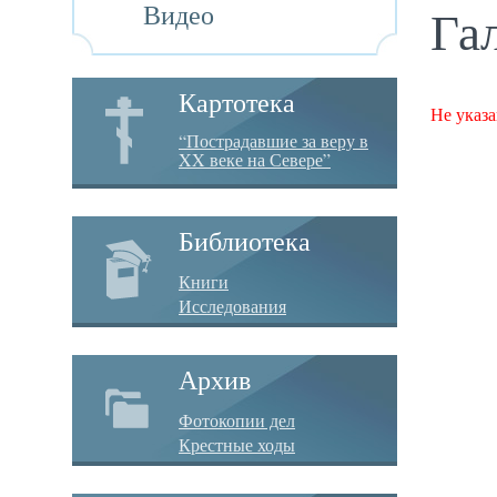
Видео
Га
Картотека
Не указа
“Пострадавшие за веру в
XX веке на Севере”
Библиотека
Книги
Исследования
Архив
Фотокопии дел
Крестные ходы