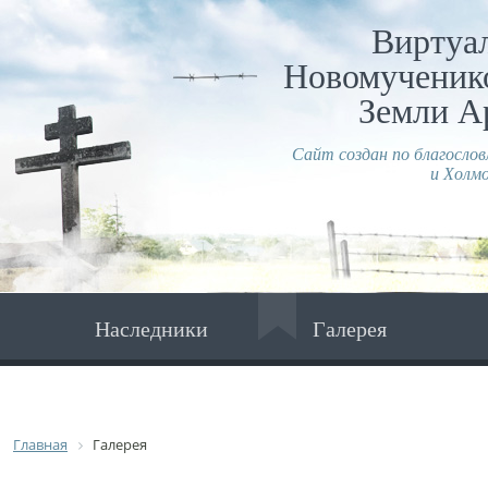
Виртуа
Новомученико
Земли А
Сайт создан по благосло
и Холмо
Наследники
Галерея
Главная
Галерея