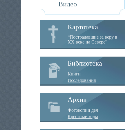
Видео
Картотека
“Пострадавшие за веру в
XX веке на Севере”
Библиотека
Книги
Исследования
Архив
Фотокопии дел
Крестные ходы