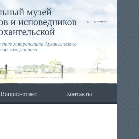
льный музей
в и исповедников
рхангельской
влению митрополита Архангельского
горского Даниила
Вопрос-ответ
Контакты