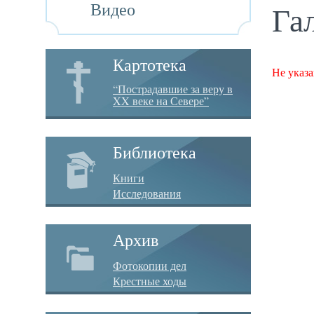
Видео
Га
Картотека
Не указа
“Пострадавшие за веру в
XX веке на Севере”
Библиотека
Книги
Исследования
Архив
Фотокопии дел
Крестные ходы