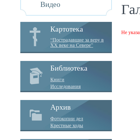
Видео
Га
Картотека
Не указа
“Пострадавшие за веру в
XX веке на Севере”
Библиотека
Книги
Исследования
Архив
Фотокопии дел
Крестные ходы