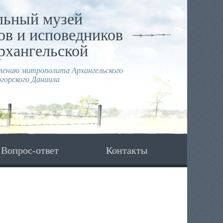
льный музей
в и исповедников
рхангельской
влению митрополита Архангельского
горского Даниила
Вопрос-ответ
Контакты