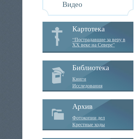
Видео
Картотека
“Пострадавшие за веру в
XX веке на Севере”
Библиотека
Книги
Исследования
Архив
Фотокопии дел
Крестные ходы