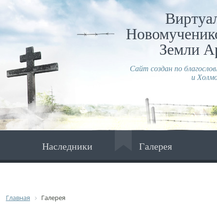
Виртуа
Новомученико
Земли А
Сайт создан по благосло
и Холмо
Наследники
Галерея
Главная
Галерея