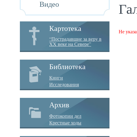
Видео
Га
Картотека
Не указа
“Пострадавшие за веру в
XX веке на Севере”
Библиотека
Книги
Исследования
Архив
Фотокопии дел
Крестные ходы