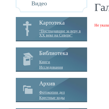
Видео
Га
Картотека
Не указа
“Пострадавшие за веру в
XX веке на Севере”
Библиотека
Книги
Исследования
Архив
Фотокопии дел
Крестные ходы