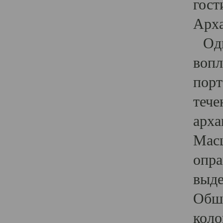
гост
Арха
Один
вопл
порт
тече
арха
Масш
опра
выде
Обши
коло