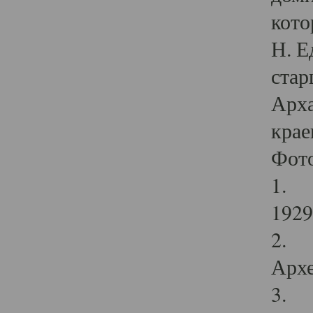
кото
Н. Е
стар
Арха
крае
Фот
1. С
1929 
2. Р
Архе
3. Ф