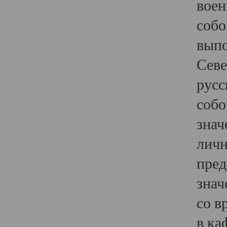
воен
собо
выпо
Севе
русс
собо
знач
личн
пред
знач
со в
в ка