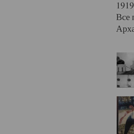
1919
Все 
Арха