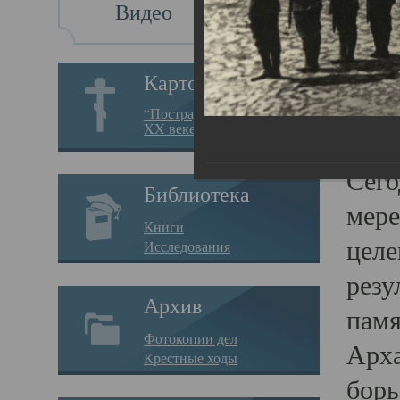
Видео
Св
Картотека
Свя
“Пострадавшие за веру в
XX веке на Севере”
23.12.
Сего
Библиотека
мере
Книги
целе
Исследования
резу
Архив
памя
Фотокопии дел
Арха
Крестные ходы
борь