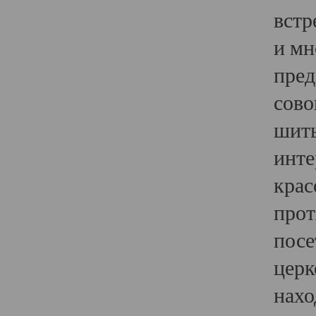
встр
и мн
пред
сово
шить
инте
крас
прот
посе
церк
нахо