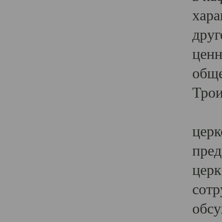
хара
друг
ценн
обще
Трои
Ярк
церк
пред
церк
сотр
обсу