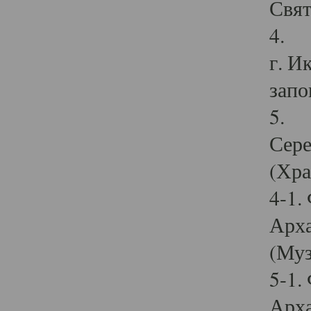
Свят
4. И
г. И
запо
5. И
Сере
(Хра
4-1.
Арха
(Муз
5-1.
Арха