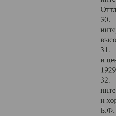
Оттл
30. 
инте
высо
31. 
и це
1929 
32. 
инте
и хо
Б.Ф. 