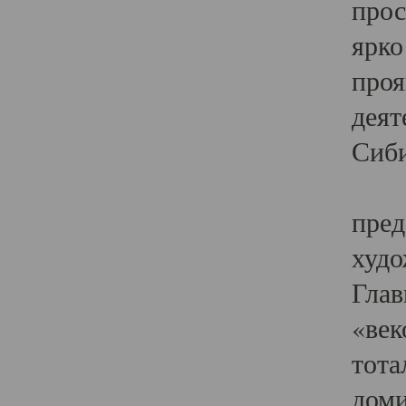
прос
ярко
проя
деят
Сиби
Одн
пред
худо
Глав
«век
тота
доми