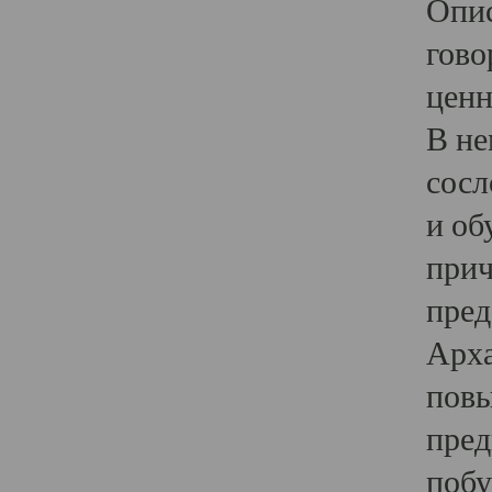
Опис
гово
ценн
В не
сосл
и об
прич
пред
Арха
повы
пред
побу