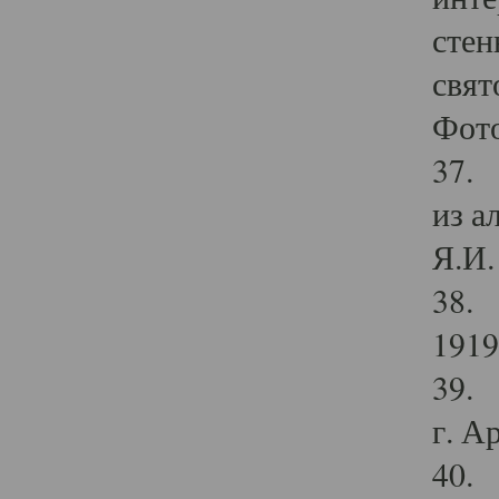
стен
свят
Фото
37. 
из а
Я.И. 
38. 
1919
39. 
г. А
40. 