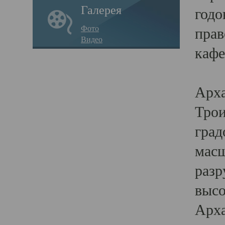
Галерея
годо
Фото
прав
Видео
кафе
Воз
Арха
Трои
град
масш
разр
высо
Арха