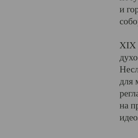
и го
собо
Явл
XIX 
духо
Несл
для 
регл
на п
идео
Поя