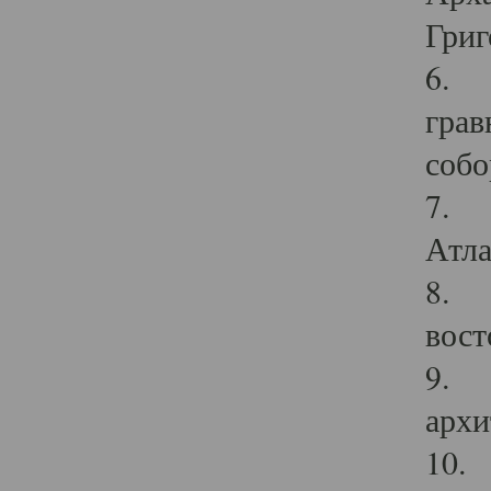
Григ
6. П
грав
собо
7. Г
Атла
8. С
вост
9. С
архи
10. 