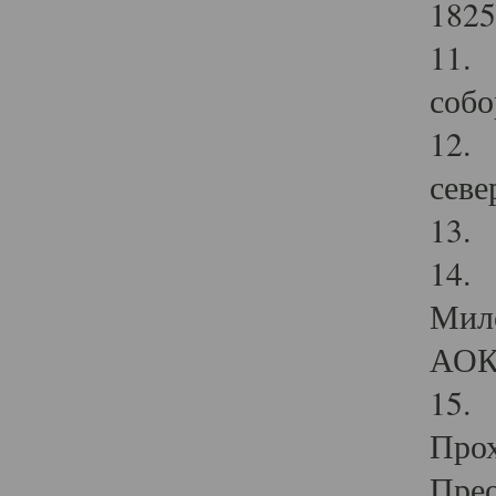
1825
11.
собо
12. 
севе
13.
14. 
Мило
АОК
15. 
Прох
Прео