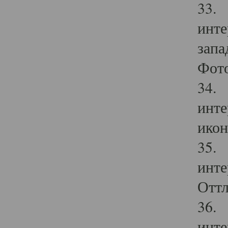
33. 
инте
запа
Фото
34. 
инте
икон
35. 
инте
Оттл
36. 
инте