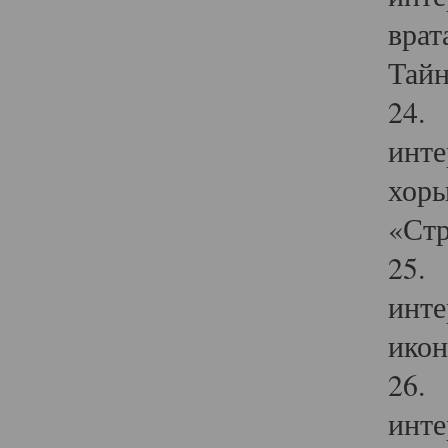
врат
Тайн
24. 
инте
хоры
«Стр
25. 
инте
икон
26. 
инте