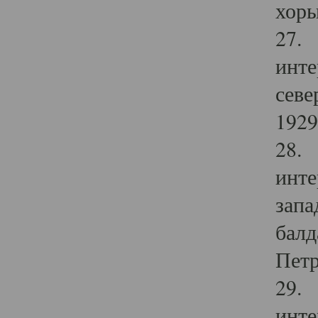
хоры
27. 
инте
севе
1929 
28. 
инте
запа
балд
Петр
29. 
инте