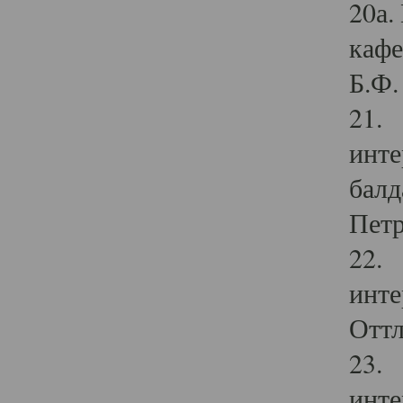
20а.
кафе
Б.Ф. 
21. 
инте
балд
Петр
22. 
инте
Оттл
23. 
инте