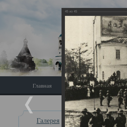
45
из
45
Главная
Экскурсия
Главная
Галерея