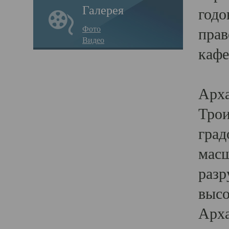
Галерея
годо
Фото
прав
Видео
кафе
Воз
Арха
Трои
град
масш
разр
высо
Арха