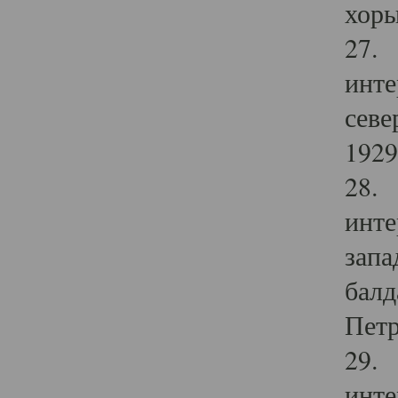
хоры
27. 
инте
севе
1929 
28. 
инте
запа
балд
Петр
29. 
инте