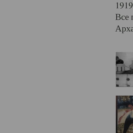
1919
Все 
Арха