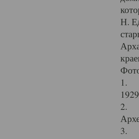
кото
Н. Е
стар
Арха
крае
Фот
1. С
1929 
2. Р
Архе
3. Ф