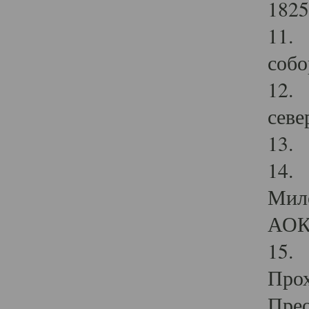
1825
11.
собо
12. 
севе
13.
14. 
Мило
АОК
15. 
Прох
Прео