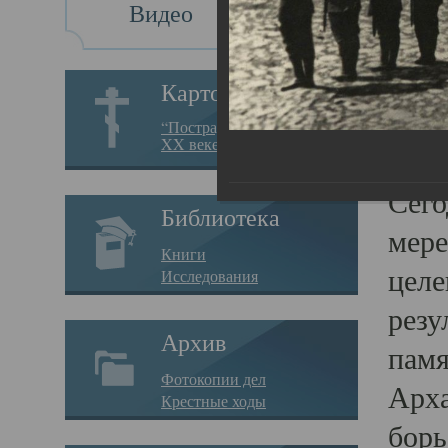
Видео
Св
Картотека
Свя
“Пострадавшие за веру в
XX веке на Севере”
23.12.
Сего
Библиотека
мере
Книги
целе
Исследования
резу
Архив
памя
Фотокопии дел
Арха
Крестные ходы
борь