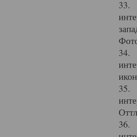
33. 
инте
запа
Фото
34. 
инте
икон
35. 
инте
Оттл
36. 
инте