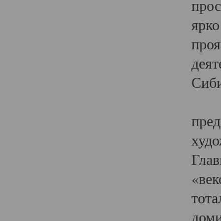
прос
ярко
проя
деят
Сиби
Одн
пред
худо
Глав
«век
тота
доми