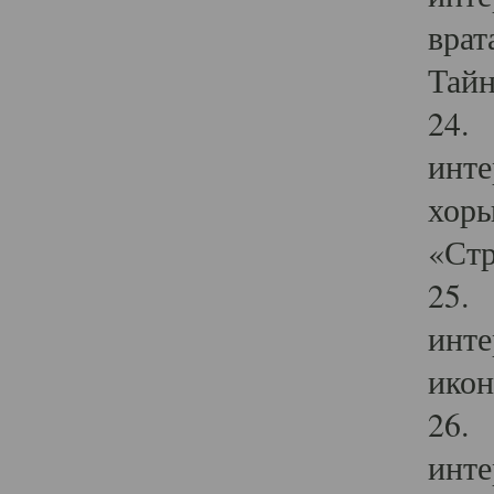
врат
Тайн
24. 
инте
хоры
«Стр
25. 
инте
икон
26. 
инте