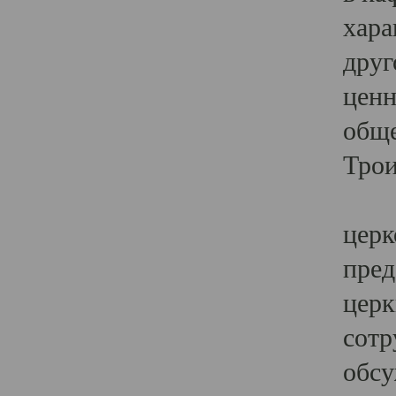
хара
друг
ценн
обще
Трои
Ярк
церк
пред
церк
сотр
обсу