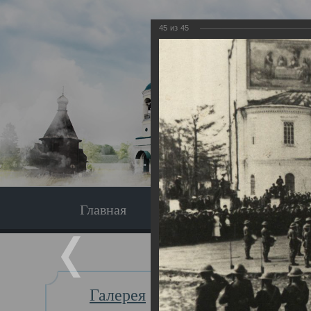
45
из
45
Главная
Экскурсия
Главная
Галерея