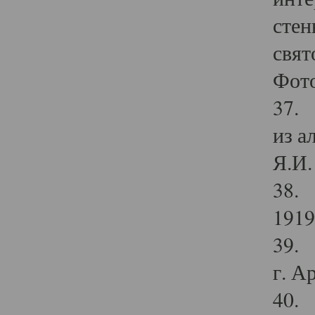
стен
свят
Фото
37. 
из а
Я.И. 
38. 
1919
39. 
г. А
40. 