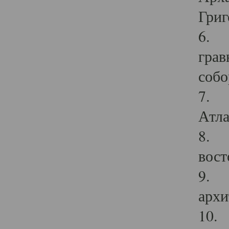
Григ
6. П
грав
собо
7. Г
Атла
8. С
вост
9. С
архи
10. 