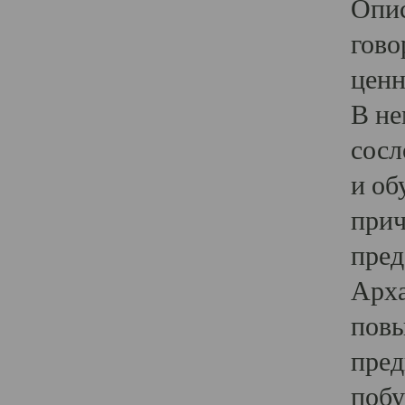
Опис
гово
ценн
В не
сосл
и об
прич
пред
Арха
повы
пред
побу