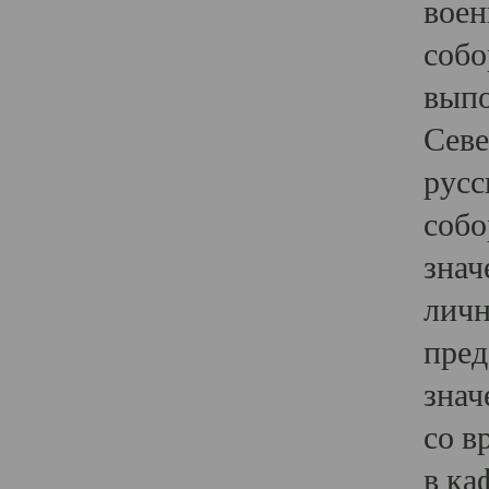
воен
собо
выпо
Севе
русс
собо
знач
личн
пред
знач
со в
в ка