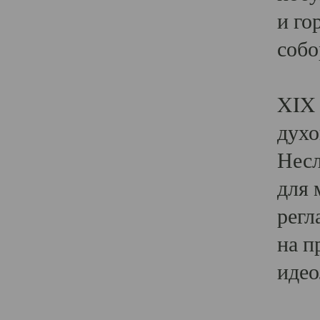
и го
собо
Явл
XIX 
духо
Несл
для 
регл
на п
идео
Поя