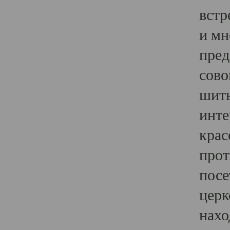
встр
и мн
пред
сово
шить
инте
крас
прот
посе
церк
нахо