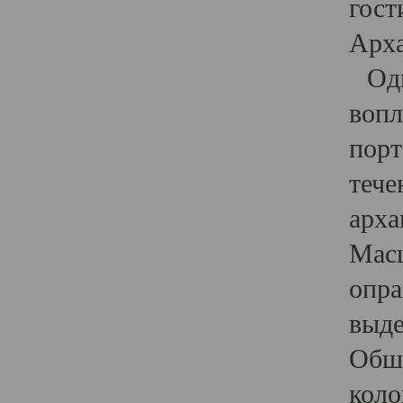
гост
Арха
Один
вопл
порт
тече
арха
Масш
опра
выде
Обши
коло