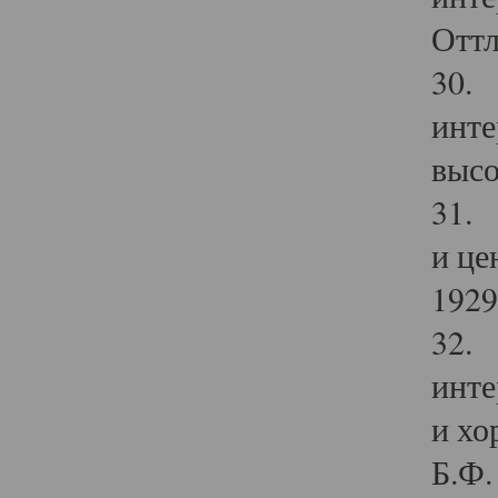
Оттл
30. 
инте
высо
31. 
и це
1929 
32. 
инте
и хо
Б.Ф. 