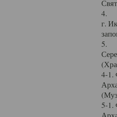
Свят
4. И
г. И
запо
5. И
Сере
(Хра
4-1.
Арха
(Муз
5-1.
Арха