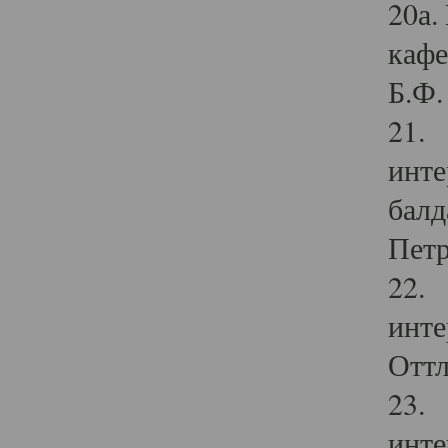
20а.
кафе
Б.Ф. 
21. 
инте
балд
Петр
22. 
инте
Оттл
23. 
инте