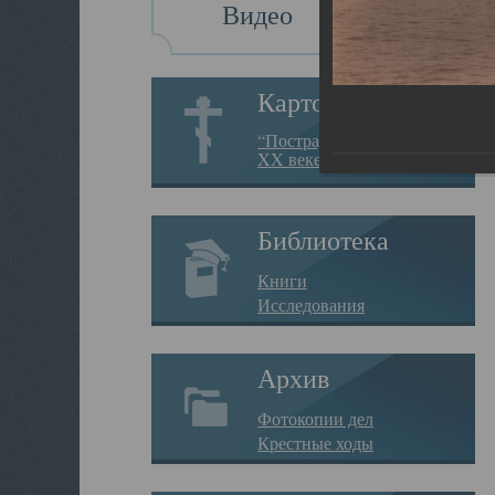
Видео
Картотека
“Пострадавшие за веру в
XX веке на Севере”
Библиотека
Книги
Исследования
Архив
Фотокопии дел
Крестные ходы