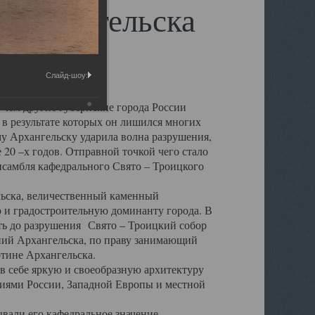
 Архангельска
Слайд-шоу:
 чем другие губернские города России
 в результате которых он лишился многих
у Архангельску ударила волна разрушения,
 20 –х годов. Отправной точкой чего стало
нсамбля кафедрального Свято – Троицкого
а, величественный каменный
ю и градостроительную доминанту города. В
оть до разрушения Свято – Троицкий собор
ний Архангельска, по праву занимающий
ртине Архангельска.
 себе яркую и своеобразную архитектуру
ниями России, Западной Европы и местной
вали его кафедральное значение,