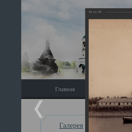
44
из
45
Главная
Экскурсия
Галерея