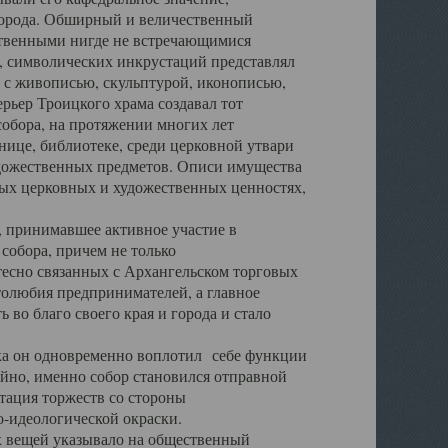
города. Обширный и величественный
ственными нигде не встречающимися
 символических инкрустаций представлял
 с живописью, скульптурой, иконописью,
ьер Троицкого храма создавал тот
обора, на протяжении многих лет
ице, библиотеке, среди церковной утвари
удожественных предметов. Описи имущества
ьных церковных и художественных ценностях,
, принимавшее активное участие в
собора, причем не только
 тесно связанных с Архангельском торговых
толюбия предпринимателей, а главное
во благо своего края и города и стало
 он одновременно воплотил себе функции
айно, именно собор становился отправной
тация торжеств со стороны
-идеологической окраски.
вещей указывало на общественный