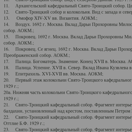
11. Архангельский кафедральный Свято-Троицкий собор. Цен
12. Свято-Троицкий собор и колокольня. Вид с запада и север
13. Омофор XIV-XV вв. Византия. АОКМ.;
14. Воздух. 1692 г. Москва. Вклад Дарьи Прохоровны Мило
собор. АОКМ.;
15. Покровец. 1692 г. Москва. Вклад Дарьи Прохоровны Ми
собор. АОКМ.;
16. Покровец. Се ягнец. 1692 г. Москва. Вклад Дарьи Прох
Преображенский собор. АОКМ.;
17. Палица. Богоматерь. Знамение. Конец XVII в. Москва. 
18. Палица. Успение. XVII в. Север. Вклад Ивана Кузвлева 
19. Епитрахиль. XVI-XVII вв. Москва. АОКМ;
20. Первый этаж колокольни Свято-Троицкого кафедрального
1929 г.;
20а. Нижняя часть колокольни Свято-Троицкого кафедрального
1929 г.;
21. Свято-Троицкий кафедральный собор. Фрагмент интерьер
балдахин, установленный над крестом, поставленным Петром I
22. Свято-Троицкий кафедральный собор. Фрагмент интерьер
Оттлие Б.Ф. 1929 г.;
23. Свято-Троицкий кафедральный собор. Фрагмент интерье