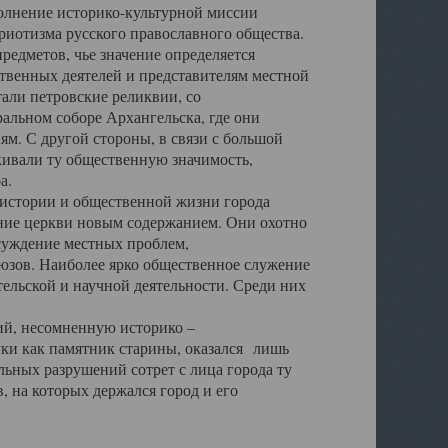
полнение историко-культурной миссии
триотизма русского православного общества.
редметов, чье значение определяется
твенных деятелей и представителям местной
тали петровские реликвии, со
альном соборе Архангельска, где они
м. С другой стороны, в связи с большой
кивали ту общественную значимость,
а.
тории и общественной жизни города
ение церкви новым содержанием. Они охотно
бсуждение местных проблем,
юзов. Наиболее ярко общественное служение
ельской и научной деятельности. Среди них
й, несомненную историко –
ауки как памятник старины, оказался лишь
ьных разрушений сотрет с лица города ту
 на которых держался город и его