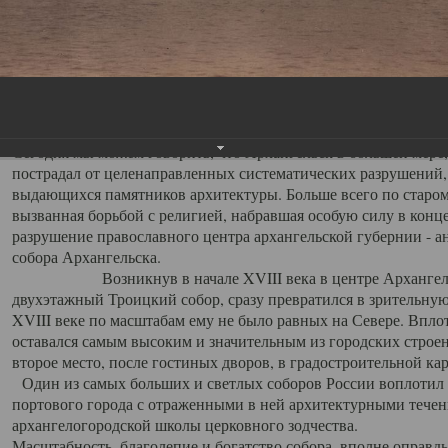
Свято-Троицкий собор
Свято-Троицкий собор Архангельска
23.12.2015
Сегодня мы можем говорить, что Архангельск в большей мере,
пострадал от целенаправленных систематических разрушений,
выдающихся памятников архитектуры. Больше всего по старом
вызванная борьбой с религией, набравшая особую силу в конце
разрушение православного центра архангельской губернии - а
собора Архангельска.
Возникнув в начале XVIII века в центре Архангельск
двухэтажный Троицкий собор, сразу превратился в зрительну
XVIII веке по масштабам ему не было равных на Севере. Впл
оставался самым высоким и значительным из городских строе
второе место, после гостиных дворов, в градостроительной ка
Один из самых больших и светлых соборов России воплотил в
портового города с отраженными в ней архитектурными тече
архангелогородской школы церковного зодчества.
Масштабность, благолепие и богатство собора, вполне оправды