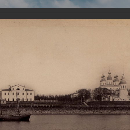
Виртуа
Новомученико
Земли А
Сайт создан по благосло
и Холмо
Наследники
Галерея
Главная
Галерея
Храмы-мученики Архангельска
Свято-Тро