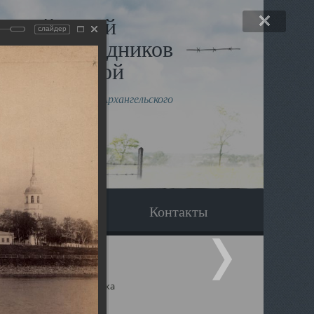
льный музей
слайдер
в и исповедников
рхангельской
влению митрополита Архангельского
горского Даниила
Вопрос-ответ
Контакты
ицкий собор Архангельска