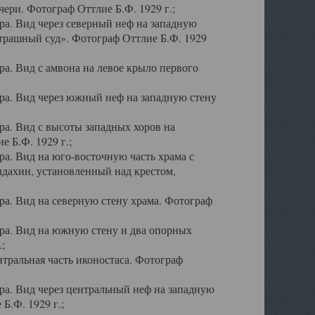
ери. Фотограф Оттлие Б.Ф. 1929 г.;
а. Вид через северный неф на западную
трашный суд». Фотограф Оттлие Б.Ф. 1929
. Вид с амвона на левое крыло первого
а. Вид через южный неф на западную стену
а. Вид с высоты западных хоров на
 Б.Ф. 1929 г.;
а. Вид на юго-восточную часть храма с
дахин, установленный над крестом,
а. Вид на северную стену храма. Фотограф
ра. Вид на южную стену и два опорных
;
тральная часть иконостаса. Фотограф
а. Вид через центральный неф на западную
Б.Ф. 1929 г.;