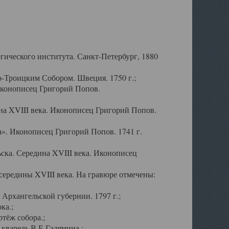
ического института. Санкт-Петербург, 1880
-Троицким Собором. Швеция. 1750 г.;
Иконописец Григорий Попов.
а XVIII века. Иконописец Григорий Попов.
». Иконописец Григорий Попов. 1741 г.
ска. Середина XVIII века. Иконописец
ередины XVIII века. На гравюре отмечены:
Архангельской губернии. 1797 г.;
ка.;
тёж собора.;
кварель В.Е.Галямина.;