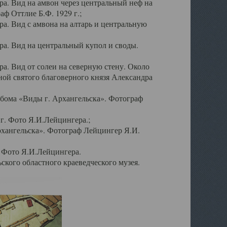
а. Вид на амвон через центральный неф на
аф Оттлие Б.Ф. 1929 г.;
. Вид с амвона на алтарь и центральную
а. Вид на центральный купол и своды.
. Вид от солеи на северную стену. Около
ой святого благоверного князя Александра
бома «Виды г. Архангельска». Фотограф
г. Фото Я.И.Лейцингера.;
рхангельска». Фотограф Лейцингер Я.И.
. Фото Я.И.Лейцингера.
кого областного краеведческого музея.