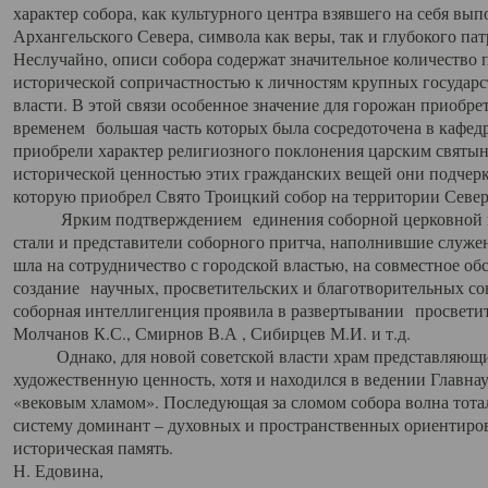
характер собора, как культурного центра взявшего на себя вы
Архангельского Севера, символа как веры, так и глубокого па
Неслучайно, описи собора содержат значительное количество п
исторической сопричастностью к личностям крупных государс
власти. В этой связи особенное значение для горожан приобре
временем большая часть которых была сосредоточена в кафедр
приобрели характер религиозного поклонения царским святыня
исторической ценностью этих гражданских вещей они подчер
которую приобрел Свято Троицкий собор на территории Север
Ярким подтверждением единения соборной церковной ис
стали и представители соборного притча, наполнившие служ
шла на сотрудничество с городской властью, на совместное о
создание научных, просветительских и благотворительных со
соборная интеллигенция проявила в развертывании просветит
Молчанов К.С., Смирнов В.А , Сибирцев М.И. и т.д.
Однако, для новой советской власти храм представляющи
художественную ценность, хотя и находился в ведении Главн
«вековым хламом». Последующая за сломом собора волна тотал
систему доминант – духовных и пространственных ориентиров,
историческая память.
Н. Едовина,