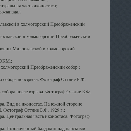
тральная часть иконостаса;
о-запада.;
славской в холмогорский Преображенский
лославской в холмогорский Преображенский
оровны Милославской в холмогорский
АОКМ.;
в холмогорский Преображенский собор.;
 собора до взрыва. Фотограф Оттлие Б.Ф.
 собора после взрыва. Фотограф Оттлие Б.Ф.
а. Вид на иконостас. На южной стороне
. Фотограф Оттлие Б.Ф. 1929 г.;
а. Центральная часть иконостаса. Фотограф
ра. Позолоченный балдахин над царскими