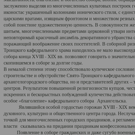
заслуженно выделяя из многочисленных культовых построек 
иконостас украшенный колоннами ионического стиля, с един
царскими вратами, изящным фронтоном и множеством резных,
собой поистине художественную ценность. В совокупности же
шитьем, многочисленными предметами церковной утвари интер
неповторимый красочный ансамбль декоративного убранства с
поражающий воображение своих посетителей. В соборной ризн
Троицкого кафедрального храма находилось не мало высокох
собора конца XVIII - XIX вв. позволяют говорить о значител
скопившемся в соборе за долгие годы.
В немалой степени этому способствовало купеческое сословие
строительстве и обустройстве Свято-Троицкого кафедрального 
архангелогородского общества, но и представителей других –
центров. Результатом повышенной религиозности купцов, чес
искренних и бескорыстных побуждений купечества действовать 
особое «благолепие» кафедрального собора Архангельска.
Являвшийся особой гордостью горожан XVIII - XIX века
духовного, культурно и общественного центра города. Неслуч
точкой для многочисленных городских праздников, а регламен
власти сказывалась на придании праздникам конфессионально
Появление в соборе гражданских и даже сугубо военных 