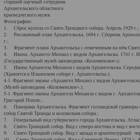
старший научный сотрудник
Архангельского областного
краеведческого музея.
Фотографии:
1. Сброс купола со Свято-Троицкого собора. Апрель 1929 г.;
2. Рисованный план Архангельска. 1694 г. Сборник Археолог
г.;
3. Фрагмент плана Архангельска с отмеченным на нём Свято
4. Икона. Архангел Михаил с видом Архангельска. 1741 г. 
(Государственный музей-заповедник «Коломенское»);
5. Икона Архангела Михаила с видом Архангельска. Середин
(Хранится в Ильинском соборе г. Архангельска.);
4-1. Фрагмент иконы «Архангел Михаил с видом Архангельска
(Музей-заповедник «Коломенское».);
5-1. Фрагмент иконы Архангела Михаила с видом г. Архангель
Григорий Попов.;
6. Панорама Архангельска. Фрагмент голландской гравюры с
собор Святой Троицы и колокольня собора.;
7. Генеральный вид губернского города Архангельска. Атлас 
8. Свято-Троицкий собор. Вид с северо-востока и вид с восто
9. Свято-Троицкий собор. Вид с запада и архитектурный чер
10. Свято-Троицкий собор. Вид с Северной Двины. 1825 г. А