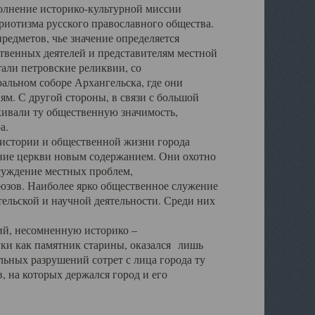
полнение историко-культурной миссии
триотизма русского православного общества.
редметов, чье значение определяется
твенных деятелей и представителям местной
тали петровские реликвии, со
альном соборе Архангельска, где они
м. С другой стороны, в связи с большой
кивали ту общественную значимость,
а.
тории и общественной жизни города
ение церкви новым содержанием. Они охотно
бсуждение местных проблем,
юзов. Наиболее ярко общественное служение
ельской и научной деятельности. Среди них
й, несомненную историко –
ауки как памятник старины, оказался лишь
ьных разрушений сотрет с лица города ту
 на которых держался город и его