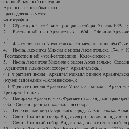
старший научный сотрудник
Архангельского областного
краеведческого музея.
Фотографии:
1. Сброс купола со Свято-Троицкого собора. Апрель 1929 г.;
2. Рисованный план Архангельска. 1694 г. Сборник Археолог
г.;
3. Фрагмент плана Архангельска с отмеченным на нём Свято
4. Икона. Архангел Михаил с видом Архангельска. 1741 г. 
(Государственный музей-заповедник «Коломенское»);
5. Икона Архангела Михаила с видом Архангельска. Середин
(Хранится в Ильинском соборе г. Архангельска.);
4-1. Фрагмент иконы «Архангел Михаил с видом Архангельска
(Музей-заповедник «Коломенское».);
5-1. Фрагмент иконы Архангела Михаила с видом г. Архангель
Григорий Попов.;
6. Панорама Архангельска. Фрагмент голландской гравюры с
собор Святой Троицы и колокольня собора.;
7. Генеральный вид губернского города Архангельска. Атлас 
8. Свято-Троицкий собор. Вид с северо-востока и вид с восто
9. Свято-Троицкий собор. Вид с запада и архитектурный чер
10. Свято-Троицкий собор. Вид с Северной Двины. 1825 г. А