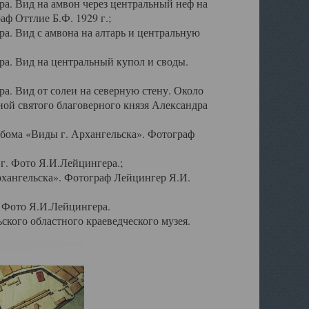
а. Вид на амвон через центральный неф на
аф Оттлие Б.Ф. 1929 г.;
. Вид с амвона на алтарь и центральную
а. Вид на центральный купол и своды.
. Вид от солеи на северную стену. Около
ой святого благоверного князя Александра
бома «Виды г. Архангельска». Фотограф
г. Фото Я.И.Лейцингера.;
рхангельска». Фотограф Лейцингер Я.И.
. Фото Я.И.Лейцингера.
кого областного краеведческого музея.