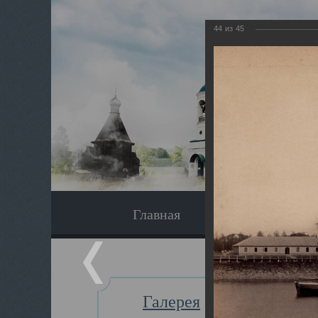
44
из
45
Главная
Экскурсия
Галерея