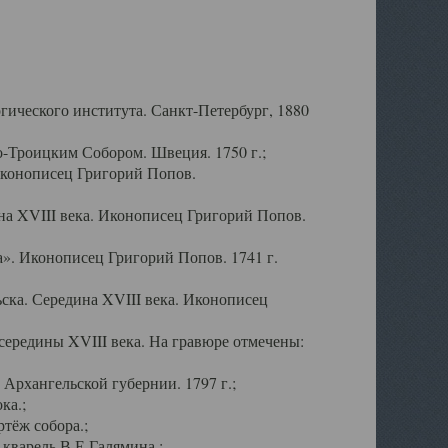
ического института. Санкт-Петербург, 1880
-Троицким Собором. Швеция. 1750 г.;
Иконописец Григорий Попов.
а XVIII века. Иконописец Григорий Попов.
». Иконописец Григорий Попов. 1741 г.
ска. Середина XVIII века. Иконописец
ередины XVIII века. На гравюре отмечены:
Архангельской губернии. 1797 г.;
ка.;
тёж собора.;
кварель В.Е.Галямина.;