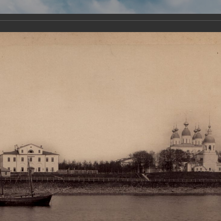
Виртуа
Новомученико
Земли А
Сайт создан по благосло
и Холмо
Наследники
Галерея
Главная
Галерея
Храмы-мученики Архангельска
Свято-Тро