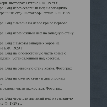
ери. Фотограф Оттлие Б.Ф. 1929 г.;
а. Вид через северный неф на западную
трашный суд». Фотограф Оттлие Б.Ф. 1929
. Вид с амвона на левое крыло первого
а. Вид через южный неф на западную стену
а. Вид с высоты западных хоров на
 Б.Ф. 1929 г.;
а. Вид на юго-восточную часть храма с
дахин, установленный над крестом,
а. Вид на северную стену храма. Фотограф
ра. Вид на южную стену и два опорных
;
тральная часть иконостаса. Фотограф
а. Вид через центральный неф на западную
Б.Ф. 1929 г.;