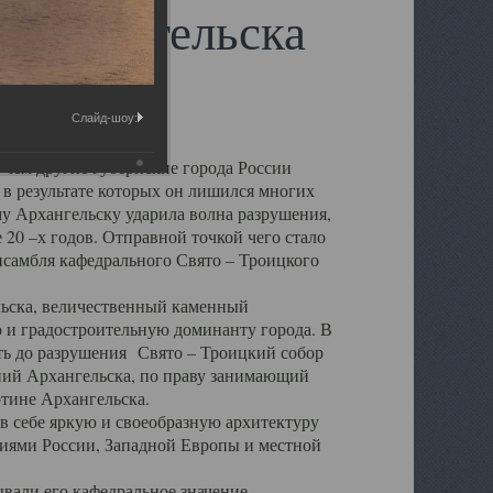
 Архангельска
Слайд-шоу:
 чем другие губернские города России
 в результате которых он лишился многих
у Архангельску ударила волна разрушения,
 20 –х годов. Отправной точкой чего стало
нсамбля кафедрального Свято – Троицкого
а, величественный каменный
ю и градостроительную доминанту города. В
оть до разрушения Свято – Троицкий собор
ний Архангельска, по праву занимающий
ртине Архангельска.
 себе яркую и своеобразную архитектуру
ниями России, Западной Европы и местной
вали его кафедральное значение,