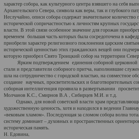
характер собора, как культурного центра взявшего на себя вы
Архангельского Севера, символа как веры, так и глубокого па
Неслучайно, описи собора содержат значительное количество п
исторической сопричастностью к личностям крупных государс
власти. В этой связи особенное значение для горожан приобре
временем большая часть которых была сосредоточена в кафедр
приобрели характер религиозного поклонения царским святыня
исторической ценностью этих гражданских вещей они подчер
которую приобрел Свято Троицкий собор на территории Север
Ярким подтверждением единения соборной церковной ис
стали и представители соборного притча, наполнившие служ
шла на сотрудничество с городской властью, на совместное о
создание научных, просветительских и благотворительных со
соборная интеллигенция проявила в развертывании просветит
Молчанов К.С., Смирнов В.А , Сибирцев М.И. и т.д.
Однако, для новой советской власти храм представляющи
художественную ценность, хотя и находился в ведении Главн
«вековым хламом». Последующая за сломом собора волна тотал
систему доминант – духовных и пространственных ориентиров,
историческая память.
Н. Едовина,