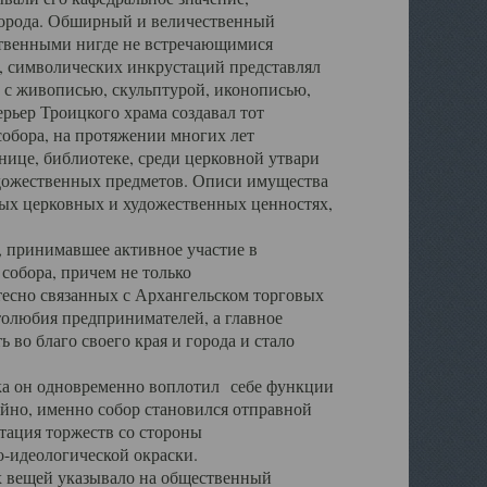
города. Обширный и величественный
ственными нигде не встречающимися
 символических инкрустаций представлял
 с живописью, скульптурой, иконописью,
ьер Троицкого храма создавал тот
обора, на протяжении многих лет
ице, библиотеке, среди церковной утвари
удожественных предметов. Описи имущества
ьных церковных и художественных ценностях,
, принимавшее активное участие в
собора, причем не только
 тесно связанных с Архангельском торговых
толюбия предпринимателей, а главное
во благо своего края и города и стало
 он одновременно воплотил себе функции
айно, именно собор становился отправной
тация торжеств со стороны
-идеологической окраски.
вещей указывало на общественный