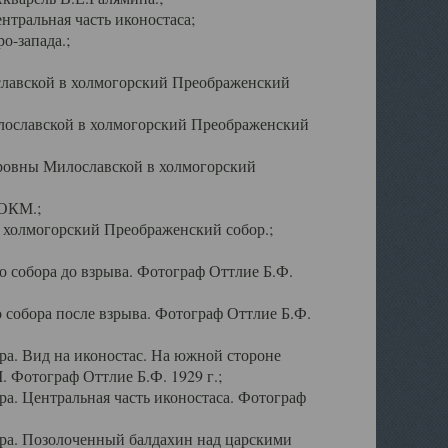
тральная часть иконостаса;
о-запада.;
славской в холмогорский Преображенский
лославской в холмогорский Преображенский
оровны Милославской в холмогорский
АОКМ.;
в холмогорский Преображенский собор.;
 собора до взрыва. Фотограф Оттлие Б.Ф.
 собора после взрыва. Фотограф Оттлие Б.Ф.
а. Вид на иконостас. На южной стороне
. Фотограф Оттлие Б.Ф. 1929 г.;
а. Центральная часть иконостаса. Фотограф
ра. Позолоченный балдахин над царскими