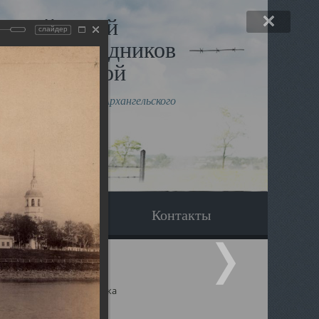
льный музей
слайдер
в и исповедников
рхангельской
влению митрополита Архангельского
горского Даниила
Вопрос-ответ
Контакты
ицкий собор Архангельска