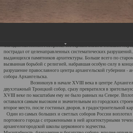
Свято-Троицкий собор
Свято-Троицкий собор Архангельска
23.12.2015
Сегодня мы можем говорить, что Архангельск в большей мере,
пострадал от целенаправленных систематических разрушений,
выдающихся памятников архитектуры. Больше всего по старом
вызванная борьбой с религией, набравшая особую силу в конце
разрушение православного центра архангельской губернии - а
собора Архангельска.
Возникнув в начале XVIII века в центре Архангельск
двухэтажный Троицкий собор, сразу превратился в зрительну
XVIII веке по масштабам ему не было равных на Севере. Впл
оставался самым высоким и значительным из городских строе
второе место, после гостиных дворов, в градостроительной ка
Один из самых больших и светлых соборов России воплотил в
портового города с отраженными в ней архитектурными тече
архангелогородской школы церковного зодчества.
Масштабность, благолепие и богатство собора, вполне оправды