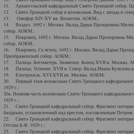
11. Архангельский кафедральный Свято-Троицкий собор. Цен
12. Свято-Троицкий собор и колокольня. Вид с запада и север
13. Омофор XIV-XV вв. Византия. АОКМ.;
14. Воздух. 1692 г. Москва. Вклад Дарьи Прохоровны Мило
собор. АОКМ.;
15. Покровец. 1692 г. Москва. Вклад Дарьи Прохоровны Ми
собор. АОКМ.;
16. Покровец. Се ягнец. 1692 г. Москва. Вклад Дарьи Прох
Преображенский собор. АОКМ.;
17. Палица. Богоматерь. Знамение. Конец XVII в. Москва. 
18. Палица. Успение. XVII в. Север. Вклад Ивана Кузвлева 
19. Епитрахиль. XVI-XVII вв. Москва. АОКМ;
20. Первый этаж колокольни Свято-Троицкого кафедрального
1929 г.;
20а. Нижняя часть колокольни Свято-Троицкого кафедрального
1929 г.;
21. Свято-Троицкий кафедральный собор. Фрагмент интерьер
балдахин, установленный над крестом, поставленным Петром I
22. Свято-Троицкий кафедральный собор. Фрагмент интерьер
Оттлие Б.Ф. 1929 г.;
23. Свято-Троицкий кафедральный собор. Фрагмент интерье