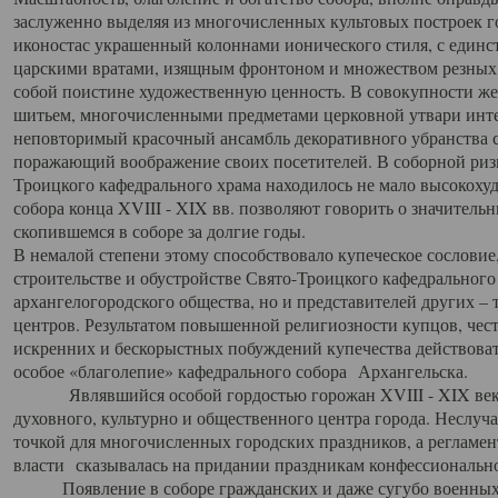
заслуженно выделяя из многочисленных культовых построек 
иконостас украшенный колоннами ионического стиля, с един
царскими вратами, изящным фронтоном и множеством резных,
собой поистине художественную ценность. В совокупности же
шитьем, многочисленными предметами церковной утвари интер
неповторимый красочный ансамбль декоративного убранства с
поражающий воображение своих посетителей. В соборной ризн
Троицкого кафедрального храма находилось не мало высокох
собора конца XVIII - XIX вв. позволяют говорить о значител
скопившемся в соборе за долгие годы.
В немалой степени этому способствовало купеческое сословие
строительстве и обустройстве Свято-Троицкого кафедрального 
архангелогородского общества, но и представителей других –
центров. Результатом повышенной религиозности купцов, чес
искренних и бескорыстных побуждений купечества действовать 
особое «благолепие» кафедрального собора Архангельска.
Являвшийся особой гордостью горожан XVIII - XIX века
духовного, культурно и общественного центра города. Неслуч
точкой для многочисленных городских праздников, а регламен
власти сказывалась на придании праздникам конфессионально
Появление в соборе гражданских и даже сугубо военных 