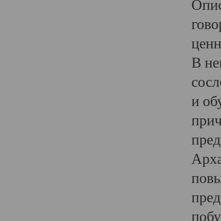
Опис
гово
ценн
В не
сосл
и об
прич
пред
Арха
повы
пред
побу