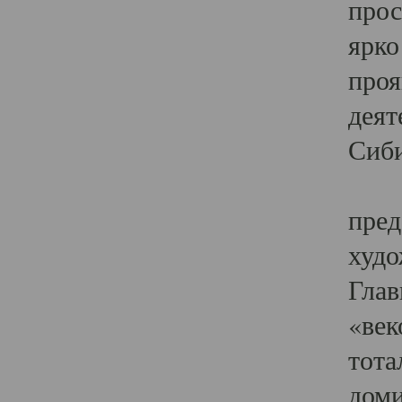
прос
ярко
проя
деят
Сиби
Одн
пред
худо
Глав
«век
тота
доми