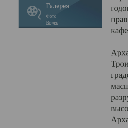
Галерея
годо
Фото
прав
Видео
кафе
Воз
Арха
Трои
град
масш
разр
высо
Арха