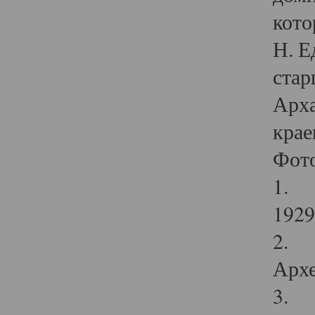
кото
Н. Е
стар
Арха
крае
Фот
1. С
1929 
2. Р
Архе
3. Ф