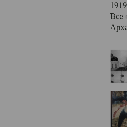
1919
Все 
Арха