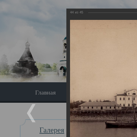
44
из
45
Главная
Экскурсия
Главная
Галерея