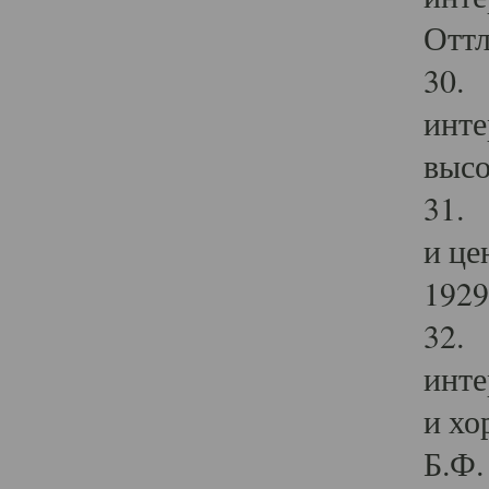
Оттл
30. 
инте
высо
31. 
и це
1929 
32. 
инте
и хо
Б.Ф. 