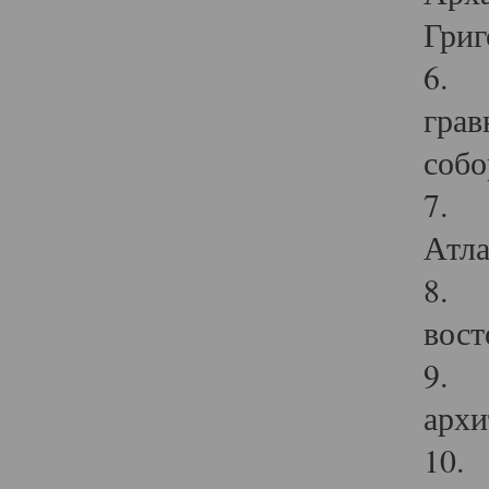
Григ
6. П
грав
собо
7. Г
Атла
8. С
вост
9. С
архи
10. 