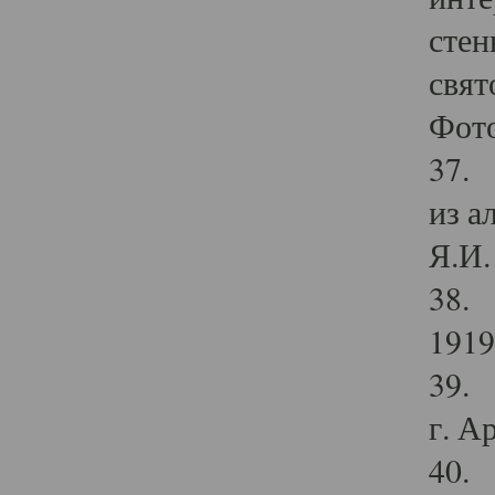
стен
свят
Фото
37. 
из а
Я.И. 
38. 
1919
39. 
г. А
40. 