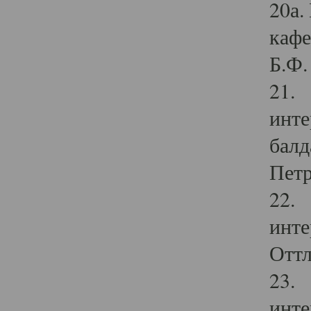
20а.
кафе
Б.Ф. 
21. 
инте
балд
Петр
22. 
инте
Оттл
23. 
инте