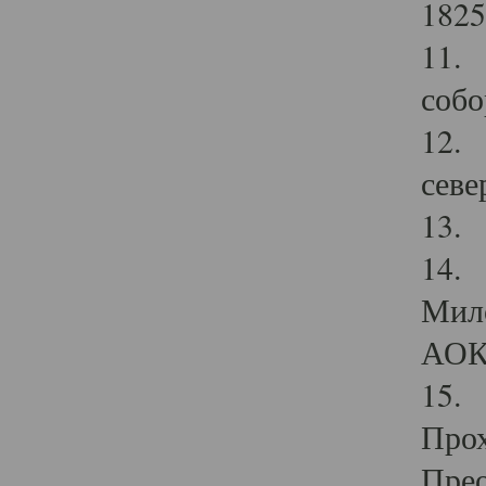
1825
11.
собо
12. 
севе
13.
14. 
Мило
АОК
15. 
Прох
Прео