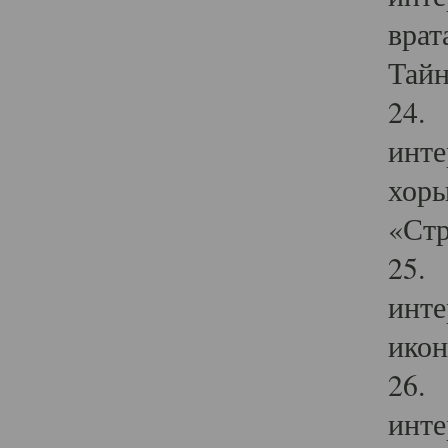
врат
Тайн
24. 
инте
хоры
«Стр
25. 
инте
икон
26. 
инте