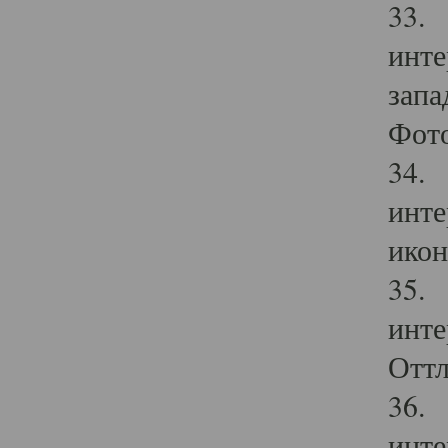
33. 
инте
запа
Фото
34. 
инте
икон
35. 
инте
Оттл
36. 
инте