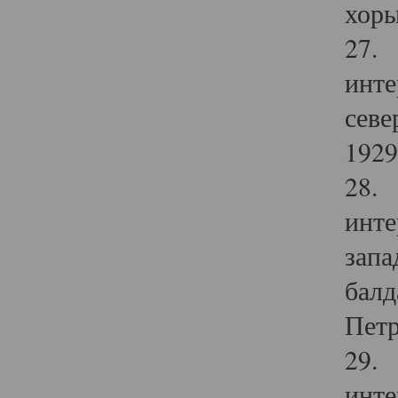
хоры
27. 
инте
севе
1929 
28. 
инте
запа
балд
Петр
29. 
инте