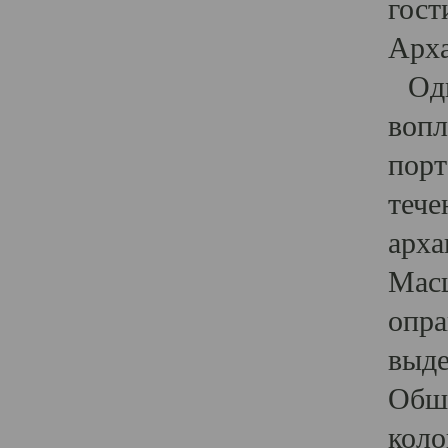
гост
Арха
Один
вопл
порт
тече
арха
Масш
опра
выде
Обши
коло