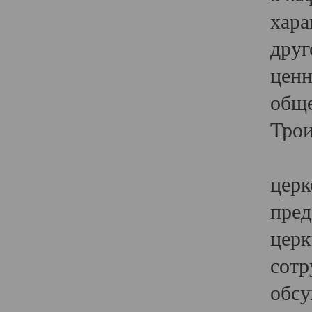
хара
друг
ценн
обще
Трои
Ярк
церк
пред
церк
сотр
обсу