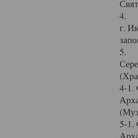
Свят
4. И
г. И
запо
5. И
Сере
(Хра
4-1.
Арха
(Муз
5-1.
Арха