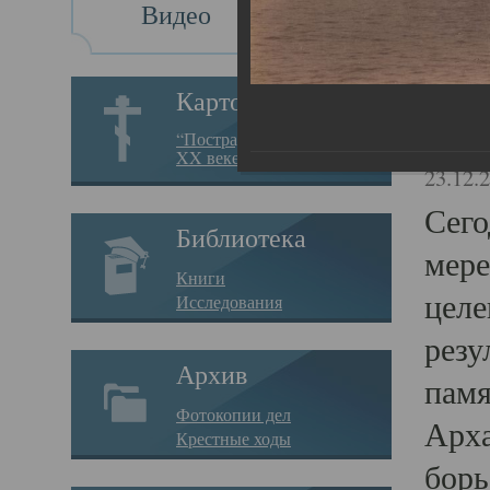
Видео
Св
Картотека
Свя
“Пострадавшие за веру в
XX веке на Севере”
23.12.
Сего
Библиотека
мере
Книги
целе
Исследования
резу
Архив
памя
Фотокопии дел
Арха
Крестные ходы
борь