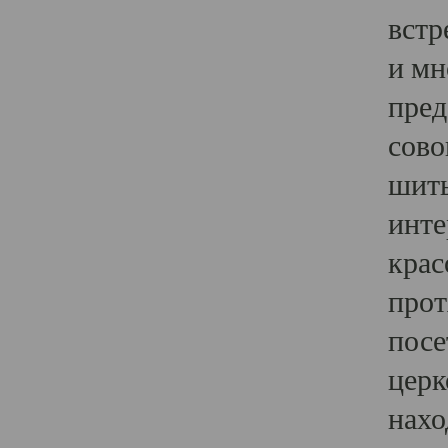
встр
и мн
пред
сово
шить
инте
крас
прот
посе
церк
нахо