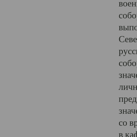
воен
собо
выпо
Севе
русс
собо
знач
личн
пред
знач
со в
в ка