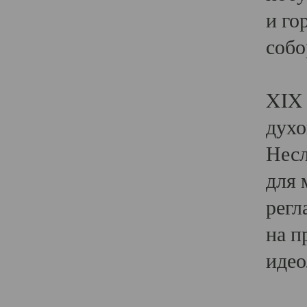
и го
собо
Явл
XIX 
духо
Несл
для 
регл
на п
идео
Поя